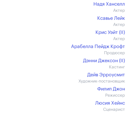
Надя Ханселл
Актер
Ксавье Лейк
Актер
Крис Уэйт (II)
Актер
Арабелла Пейдж Крофт
Продюсер
Дэнни Джексон (II)
Кастинг
Дейв Эрроусмит
Художник-постановщик
Филип Джон
Режиссер
Люсия Хейнс
Сценарист