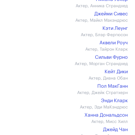
Актер, Анника Страндхед
Джейми Сивес
Актер, Майкл Макэндрюс
Кэти Леунг
Актер, Блэр Фергюсон
Аквели Роуч
Актер, Тайрон Кларк
Сильви Фурно
Актер, Морган Страндхед
Кейт Дики
Актер, Диана Обан
Пол МакГанн
Актер, Джейк Стратхерн
Энди Кларк
Актер, Эди МаКэндрюс
Ханна Дональдсон
Актер, Мисс Хилл
Джейд Чан