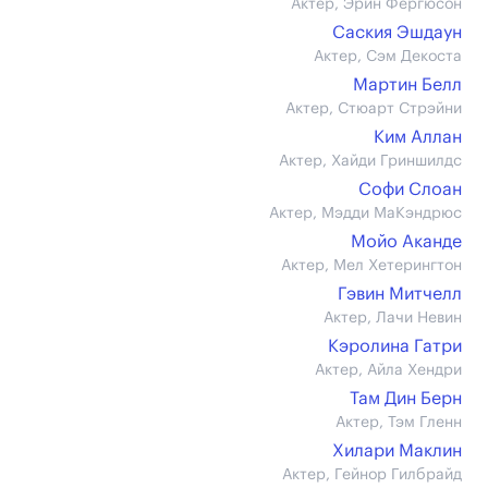
Актер, Эрин Фергюсон
Саския Эшдаун
Актер, Сэм Декоста
Мартин Белл
Актер, Стюарт Стрэйни
Ким Аллан
Актер, Хайди Гриншилдс
Софи Слоан
Актер, Мэдди МаКэндрюс
Мойо Аканде
Актер, Мел Хетерингтон
Гэвин Митчелл
Актер, Лачи Невин
Кэролина Гатри
Актер, Айла Хендри
Там Дин Берн
Актер, Тэм Гленн
Хилари Маклин
Актер, Гейнор Гилбрайд