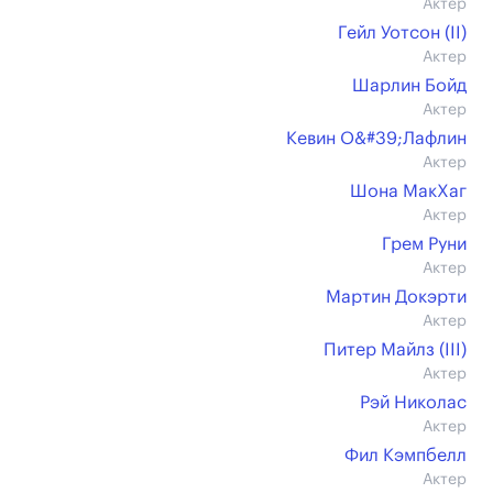
Актер
Гейл Уотсон (II)
Актер
Шарлин Бойд
Актер
Кевин О&#39;Лафлин
Актер
Шона МакХаг
Актер
Грем Руни
Актер
Мартин Докэрти
Актер
Питер Майлз (III)
Актер
Рэй Николас
Актер
Фил Кэмпбелл
Актер