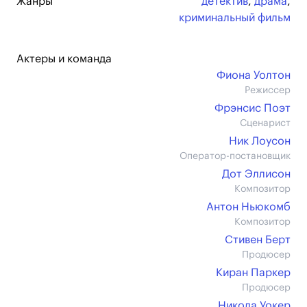
Жанры
детектив
,
драма
,
криминальный фильм
Актеры и команда
Фиона Уолтон
Режиссер
Фрэнсис Поэт
Сценарист
Ник Лоусон
Оператор-постановщик
Дот Эллисон
Композитор
Антон Ньюкомб
Композитор
Стивен Берт
Продюсер
Киран Паркер
Продюсер
Никола Уокер