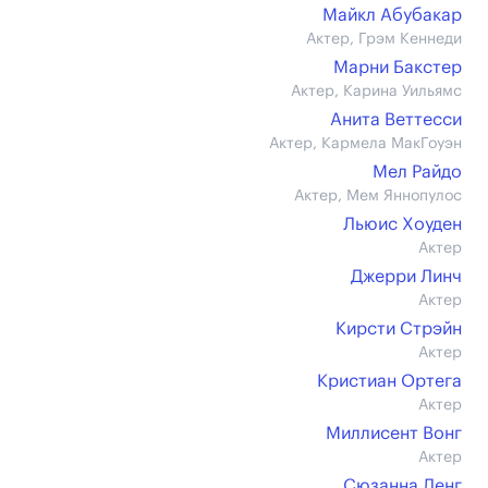
Майкл Абубакар
Актер, Грэм Кеннеди
Марни Бакстер
Актер, Карина Уильямс
Анита Веттесси
Актер, Кармела МакГоуэн
Мел Райдо
Актер, Мем Яннопулос
Льюис Хоуден
Актер
Джерри Линч
Актер
Кирсти Стрэйн
Актер
Кристиан Ортега
Актер
Миллисент Вонг
Актер
Сюзанна Ленг