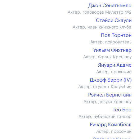
Джон Сенетьемпо
Актер, головорез Милетто №2
Стэйси Скаули
Актер, член книжного клуба
Пол Торнтон
Актер, покровитель
Уильям Фихтнер
Актер, Франк Креншоу
Януари Адамс
Актер, прохожий
Джефф Бэрри (IV)
Актер, студент Колумбии
Рэйчел Бернстайн
Актер, девука креншоу
Тео Бро
Актер, нубийский танцор
Ричард Кэмпбелл
Актер, прохожий