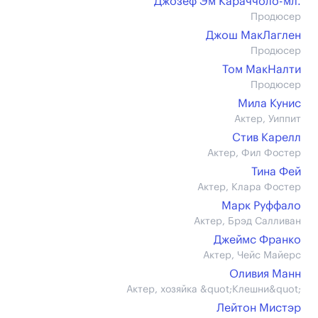
Джозеф Эм Караччоло-мл.
Продюсер
Джош МакЛаглен
Продюсер
Том МакНалти
Продюсер
Мила Кунис
Актер, Уиппит
Стив Карелл
Актер, Фил Фостер
Тина Фей
Актер, Клара Фостер
Марк Руффало
Актер, Брэд Салливан
Джеймс Франко
Актер, Чейс Майерс
Оливия Манн
Актер, хозяйка &quot;Клешни&quot;
Лейтон Мистэр