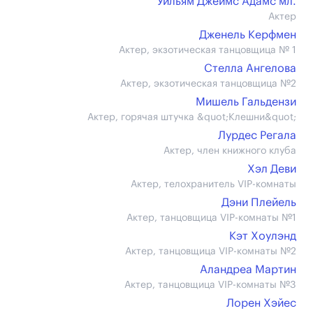
Уильям Джеймс Адамс мл.
Актер
Дженель Керфмен
Актер, экзотическая танцовщица № 1
Стелла Ангелова
Актер, экзотическая танцовщица №2
Мишель Гальдензи
Актер, горячая штучка &quot;Клешни&quot;
Лурдес Регала
Актер, член книжного клуба
Хэл Деви
Актер, телохранитель VIP-комнаты
Дэни Плейель
Актер, танцовщица VIP-комнаты №1
Кэт Хоулэнд
Актер, танцовщица VIP-комнаты №2
Аландреа Мартин
Актер, танцовщица VIP-комнаты №3
Лорен Хэйес