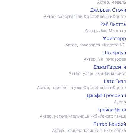
Актер, модель
Джордан Стоун
Актер, завсегдатай &quot;Клешни&quot;
Рэй Лиотта
Актер, Джо Милетто
Жоистарр
Актер, головорез Милетто №1
Шо Браун
Актер, VIP головорез
Джим Гаррити
Актер, успешный финансист
Кэти Гилл
Актер, горячая штучка &quot;Клешни&quot;
Джефф Гроссман
Актер
Трэйси Дали
Актер, исполнительница нубийского танца
Питер Конбой
Актер, офицер полиции в Нью-Йорке