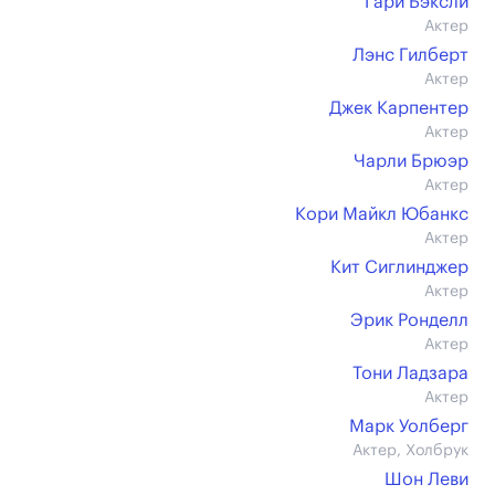
Гари Бэксли
Актер
Лэнс Гилберт
Актер
Джек Карпентер
Актер
Чарли Брюэр
Актер
Кори Майкл Юбанкс
Актер
Кит Сиглинджер
Актер
Эрик Ронделл
Актер
Тони Ладзара
Актер
Марк Уолберг
Актер, Холбрук
Шон Леви