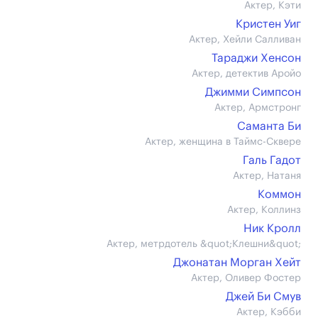
Актер, Кэти
Кристен Уиг
Актер, Хейли Салливан
Тараджи Хенсон
Актер, детектив Аройо
Джимми Симпсон
Актер, Армстронг
Саманта Би
Актер, женщина в Таймс-Сквере
Галь Гадот
Актер, Натаня
Коммон
Актер, Коллинз
Ник Кролл
Актер, метрдотель &quot;Клешни&quot;
Джонатан Морган Хейт
Актер, Оливер Фостер
Джей Би Смув
Актер, Кэбби