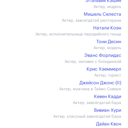
Этэльвия Кэшин
Актер, модель
Мишель Селеста
Актер, завсегдатай ресторана
Натали Коэн
Актер, исполнительница пародийного танца
Тони Десин
Актер, модель
Эванс Форлидас
Актер, человек с блондинкой
Крис Хэеммерл
Актер, турист
Джейсон Джонс (II)
Актер, мужчина в Таймс-Сквере
Кевен Кадди
Актер, завсегдатай бара
Вивиан Хури
Актер, классный завсегдатай бара
Дайан Квон