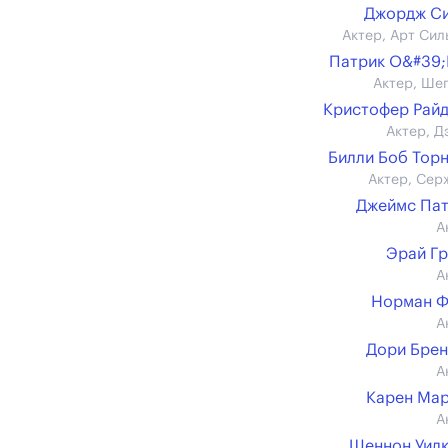
Джордж Си
Актер, Арт Сил
Патрик О&#39
Актер, Ше
Кристофер Рай
Актер, Д
Билли Боб Тор
Актер, Сер
Джеймс Па
А
Эрай Г
А
Норман Ф
А
Дори Бре
А
Карен Ма
А
Шеннон Уил