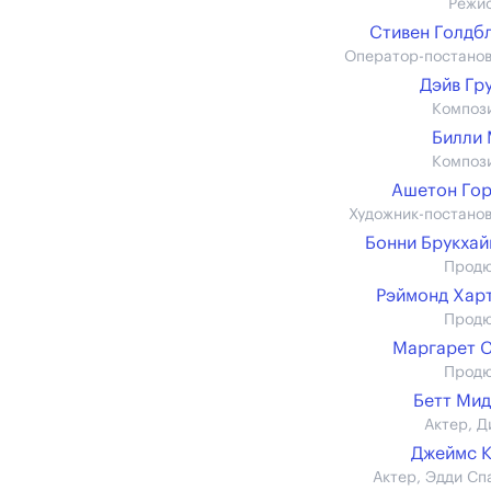
Режи
Стивен Голдб
Оператор-постано
Дэйв Гр
Композ
Билли
Композ
Ашетон Го
Художник-постано
Бонни Брукха
Прод
Рэймонд Хар
Прод
Маргарет 
Прод
Бетт Ми
Актер, Д
Джеймс 
Актер, Эдди Сп