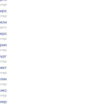
ктер
Пирс
ктер
ркли
ертс
терс
ктер
орин
ктер
бург
ктер
рект
ктер
члин
ктер
икс
ктер
гнер