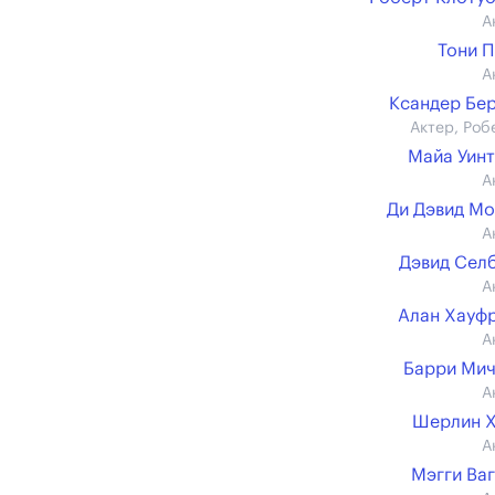
А
Тони 
А
Ксандер Бе
Актер, Роб
Майа Уин
А
Ди Дэвид М
А
Дэвид Сел
А
Алан Хауф
А
Барри Ми
А
Шерлин Х
А
Мэгги Ва