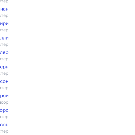
ктер
унан
ктер
ири
ктер
улли
ктер
ллер
ктер
ерн
ктер
нсон
ктер
Грэй
нсор
Морс
ктер
сон
ктер