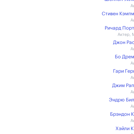
А
Стивен Кэмп
А
Ричард Пор
Актер, 
Джон Ра
А
Бо Дре
А
Гари Ге
А
Джим Ра
А
Эндрю Бил
А
Брэндон 
А
Хэйли 