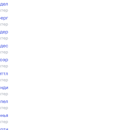
йдел
ктер
берг
ктер
дер
ктер
ндес
ктер
оэр
ктер
иттл
ктер
анди
ктер
пел
ктер
онья
ктер
орти