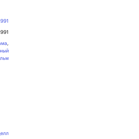
1991
1991
ама
,
ьный
льм
делл