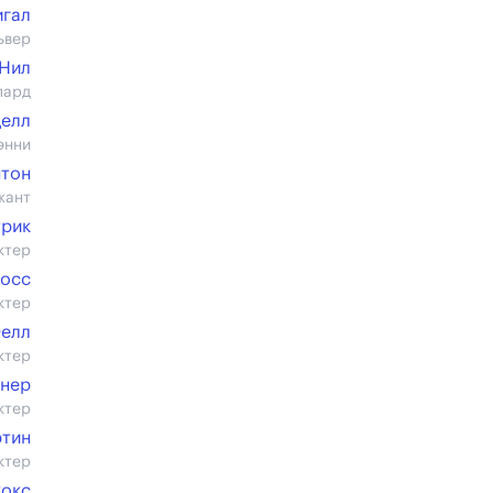
гал
ьвер
;Нил
пард
делл
энни
нтон
жант
трик
ктер
росс
ктер
елл
ктер
ннер
ктер
ртин
ктер
кокс