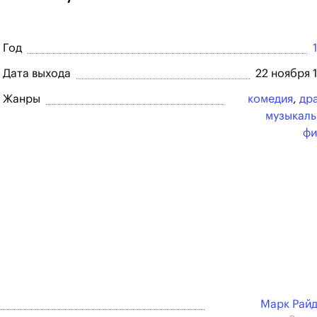
Год
Дата выхода
22 ноября 
Жанры
комедия
,
др
музыкал
фи
Марк Рай