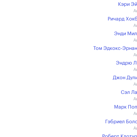
Кэри Э
А
Ричард Хок
А
Энди Мил
А
Том Эдкокс-Эрна
А
Эндрю Л
А
Джон Дул
А
Сэл Л
А
Марк Поп
А
Гэбриел Бол
А
Роберт Клоту