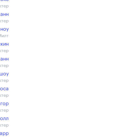
ктер
манн
ктер
тноу
Милт
скин
ктер
манн
ктер
ршоу
ктер
поса
ктер
гор
ктер
Колл
ктер
Карр