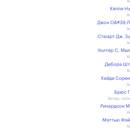
А
Келли Н
А
Джон О&#39;Л
А
Стюарт Дж. З
А
Уолтер С. Ми
А
Дебора Шт
А
Хайди Соре
А
Брюс 
Актер, спо
Ричардсон 
А
Мэттью Фэй
А