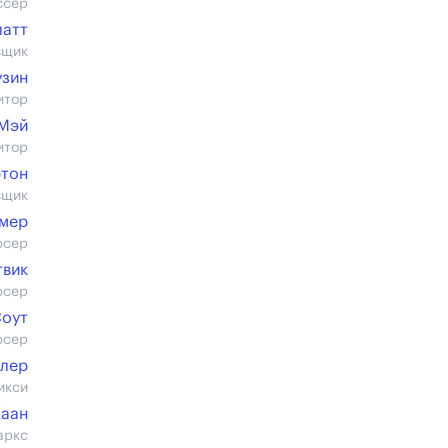
ссер
латт
вщик
узин
итор
 Мэй
итор
ртон
вщик
ймер
юсер
твик
юсер
Соут
юсер
длер
икси
Каан
аркс