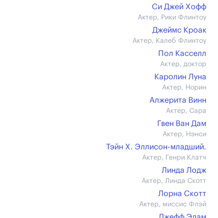
Си Джей Хофф
Актер, Рики Флинтоу
Джеймс Кроак
Актер, Калеб Флинтоу
Пол Касселл
Актер, доктор
Каролин Луна
Актер, Норин
Алжерита Винн
Актер, Сара
Гвен Ван Дам
Актер, Нэнси
Тэйн Х. Эллисон-младший.
Актер, Генри Клатч
Линда Лодж
Актер, Линда Скотт
Лорна Скотт
Актер, миссис Флэй
Джефф Элам