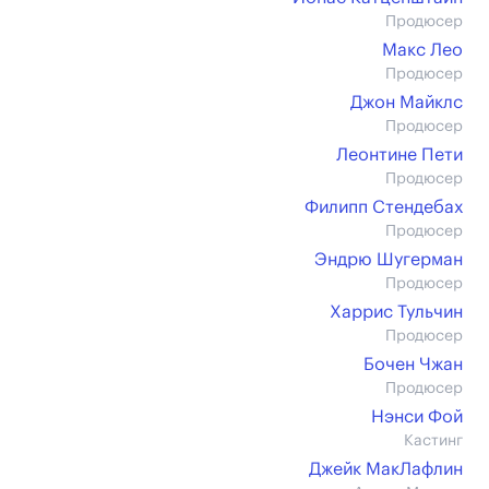
Продюсер
Макс Лео
Продюсер
Джон Майклс
Продюсер
Леонтине Пети
Продюсер
Филипп Стендебах
Продюсер
Эндрю Шугерман
Продюсер
Харрис Тульчин
Продюсер
Бочен Чжан
Продюсер
Нэнси Фой
Кастинг
Джейк МакЛафлин