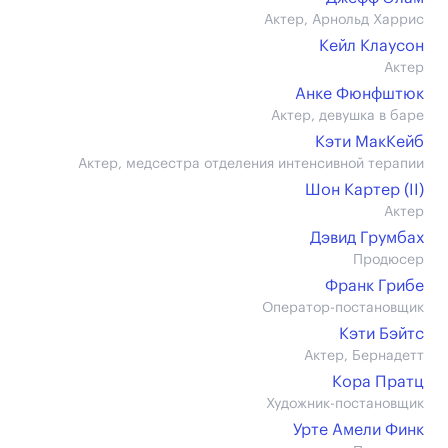
Актер, Арнольд Харрис
Кейл Клаусон
Актер
Анке Фюнфштюк
Актер, девушка в баре
Кэти МакКейб
Актер, медсестра отделения интенсивной терапии
Шон Картер (II)
Актер
Дэвид Грумбах
Продюсер
Франк Грибе
Оператор-постановщик
Кэти Бэйтс
Актер, Бернадетт
Кора Пратц
Художник-постановщик
Урте Амели Финк