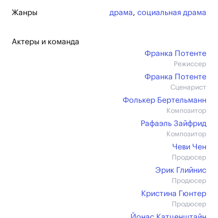
Жанры
драма
,
социальная драма
Актеры и команда
Франка Потенте
Режиссер
Франка Потенте
Сценарист
Фолькер Бертельманн
Композитор
Рафаэль Зайфрид
Композитор
Чеви Чен
Продюсер
Эрик Глийнис
Продюсер
Кристина Гюнтер
Продюсер
Йонас Катценштайн