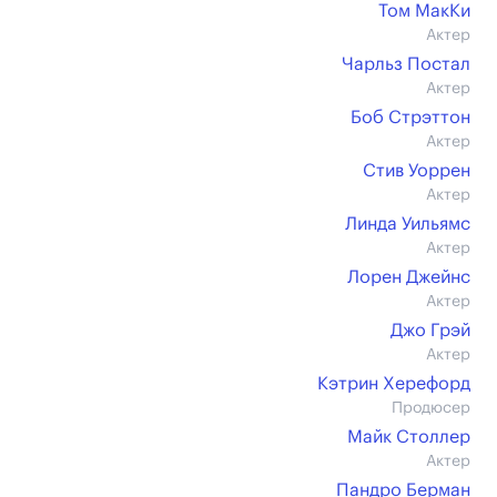
Том МакКи
Актер
Чарльз Постал
Актер
Боб Стрэттон
Актер
Стив Уоррен
Актер
Линда Уильямс
Актер
Лорен Джейнс
Актер
Джо Грэй
Актер
Кэтрин Херефорд
Продюсер
Майк Столлер
Актер
Пандро Берман