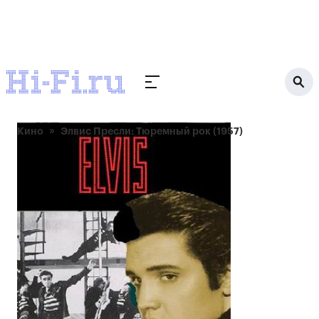
Кино
Элвис Пресли: Тюремный рок (1957)