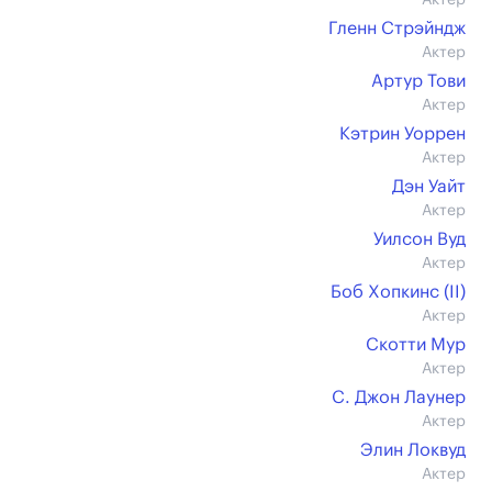
Актер
Гленн Стрэйндж
Актер
Артур Тови
Актер
Кэтрин Уоррен
Актер
Дэн Уайт
Актер
Уилсон Вуд
Актер
Боб Хопкинс (II)
Актер
Скотти Мур
Актер
С. Джон Лаунер
Актер
Элин Локвуд
Актер