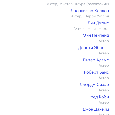
Актер, Мистер Шоурз (рассказчик)
Дженнифер Холден
Актер, Шерри Уилсон
Дин Джонс
Актер, Тэдди Тэлбот
Энн Нейленд
Актер
Дороти Эбботт
Актер
Питер Адамс
Актер
Роберт Байс
Актер
Джордж Сизар
Актер
Фред Коби
Актер
Джон Дахейм