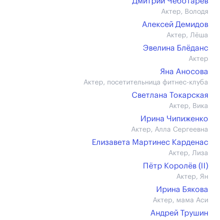
Дмитрий Чеботарёв
Актер, Володя
Алексей Демидов
Актер, Лёша
Эвелина Блёданс
Актер
Яна Аносова
Актер, посетительница фитнес-клуба
Светлана Токарская
Актер, Вика
Ирина Чипиженко
Актер, Алла Сергеевна
Елизавета Мартинес Карденас
Актер, Лиза
Пётр Королёв (II)
Актер, Ян
Ирина Бякова
Актер, мама Аси
Андрей Трушин