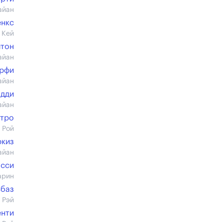
айан
енкс
 Кей
йтон
айан
рфи
айан
Эдди
айан
стро
 Рой
ркиз
айан
асси
арин
ьбаз
 Рэй
енти