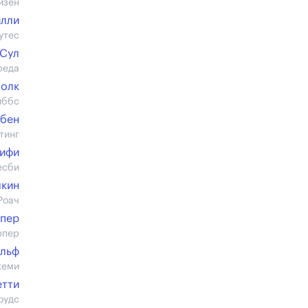
йзен
йлли
утес
 Сул
реда
олк
иббс
убен
тинг
Кифи
есби
лкин
Роач
упер
рпер
ольф
жеми
етти
оудс