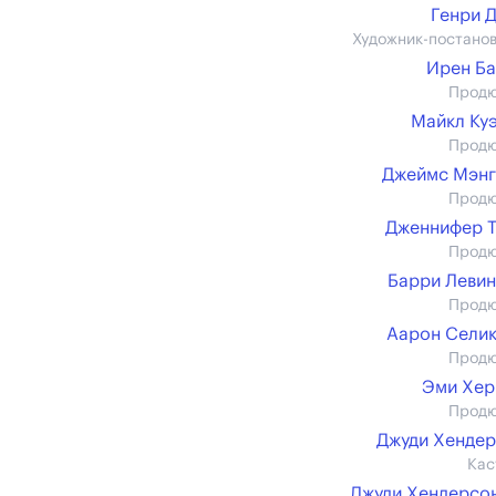
Генри 
Художник-постано
Ирен Б
Прод
Майкл Ку
Прод
Джеймс Мэнг
Прод
Дженнифер 
Прод
Барри Леви
Прод
Аарон Сели
Прод
Эми Хер
Прод
Джуди Хенде
Кас
Джуди Хендерсон 