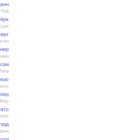
Данн
 Рэй
Бёрк
Бурк
берг
аган
тнер
айан
есаи
Пула
ахью
арнс
улер
 Мур
зато
Хейс
твуд
двин
арти