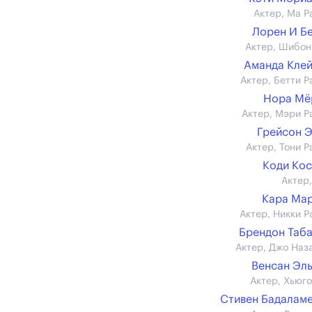
Актер, Ма Р
Лорен И Б
Актер, Шибон
Аманда Кле
Актер, Бетти Р
Нора Мё
Актер, Мэри Р
Грейсон 
Актер, Тони Р
Коди Ко
Актер,
Кара Ма
Актер, Никки Р
Брендон Таб
Актер, Джо Наз
Венсан Эл
Актер, Хьюго
Стивен Бадалам