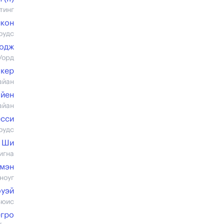
тинг
йкон
оудс
одж
Уорд
акер
айан
айен
айан
есси
оудс
 Ши
игна
пмэн
ноуг
оуэй
ьюис
егро