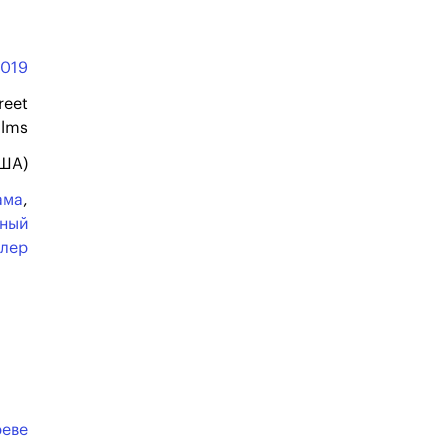
2019
reet
ilms
США)
ама
,
ьный
ллер
еве