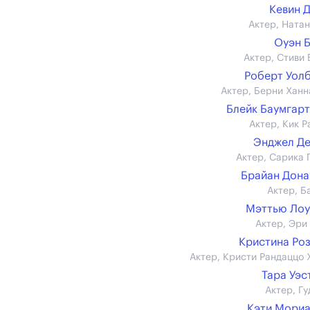
Кевин 
Актер, Натан
Оуэн 
Актер, Стиви 
Роберт Уол
Актер, Берни Ханн
Блейк Баумгар
Актер, Кик Р
Энджел Д
Актер, Сарика 
Брайан Дон
Актер, Б
Мэттью Ло
Актер, Эри
Кристина Ро
Актер, Кристи Рандаццо 
Тара Уэс
Актер, Гу
Кэти Мори