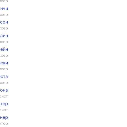
ссер
янчи
ссер
нсон
ссер
тайн
ссер
сейн
ссер
вски
ссер
эста
ссер
кона
рист
ртер
рист
йнер
итор