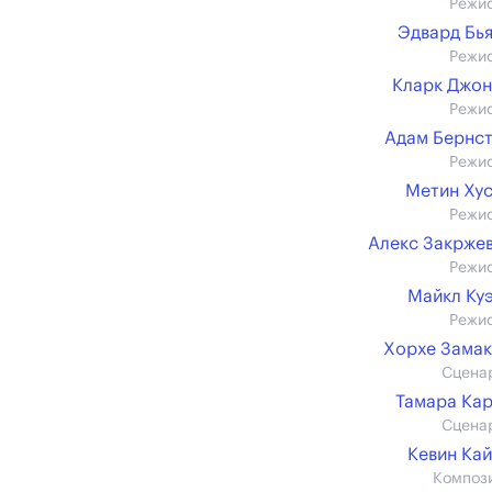
Режи
Эдвард Бь
Режи
Кларк Джо
Режи
Адам Бернс
Режи
Метин Ху
Режи
Алекс Закрже
Режи
Майкл Ку
Режи
Хорхе Зама
Сцена
Тамара Ка
Сцена
Кевин Ка
Композ