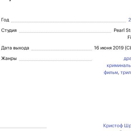
Год
Студия
Pearl St
F
Дата выхода
16 июня 2019 (
Жанры
др
криминал
фильм
,
три
Кристоф Шр