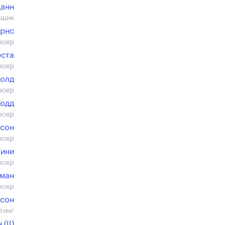
Данн
вщик
арнс
юсер
эста
юсер
олд
юсер
Тодд
юсер
нсон
юсер
кини
юсер
ман
юсер
рсон
тинг
(II)