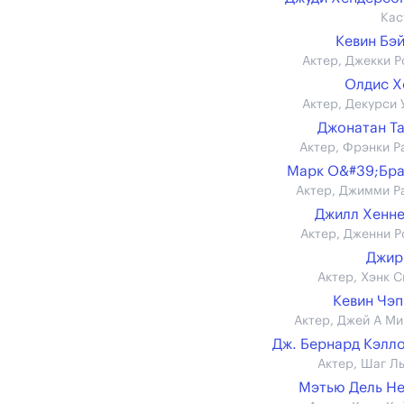
Кас
Кевин Бэ
Актер, Джекки Р
Олдис Х
Актер, Декурси 
Джонатан Т
Актер, Фрэнки Р
Марк О&#39;Бр
Актер, Джимми Р
Джилл Хенн
Актер, Дженни Р
Джир
Актер, Хэнк С
Кевин Чэ
Актер, Джей А Ми
Дж. Бернард Кэлл
Актер, Шаг Л
Мэтью Дель Н