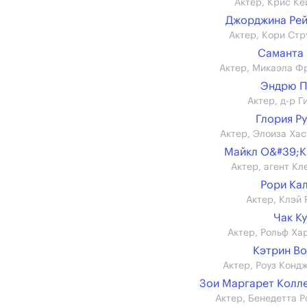
Актер, Крис Ке
Джорджина Ре
Актер, Кори Стр
Саманта
Актер, Микаэла Ф
Эндрю П
Актер, д-р Г
Глория Р
Актер, Элоиза Хас
Майкл О&#39;
Актер, агент Кл
Рори Ка
Актер, Клэй 
Чак К
Актер, Рольф Ха
Кэтрин В
Актер, Роуз Конд
Зои Маргарет Колл
Актер, Бенедетта Р