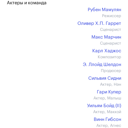
Актеры и команда
Рубен Мамулян
Режиссер
Оливер Х.П. Гаррет
Сценарист
Макс Марчин
Сценарист
Карл Хаджос
Композитор
Э. Ллойд Шелдон
Продюсер
Сильвия Сидни
Актер, Нэн
Гари Купер
Актер, Малыш
Уильям Бойд (II)
Актер, Маккой
Винн Гибсон
Актер, Агнес