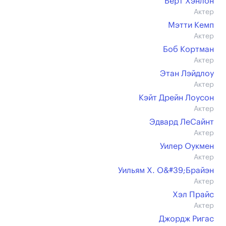
Берт Хэнлон
Актер
Мэтти Кемп
Актер
Боб Кортман
Актер
Этан Лэйдлоу
Актер
Кэйт Дрейн Лоусон
Актер
Эдвард ЛеСайнт
Актер
Уилер Оукмен
Актер
Уильям Х. О&#39;Брайэн
Актер
Хэл Прайс
Актер
Джордж Ригас