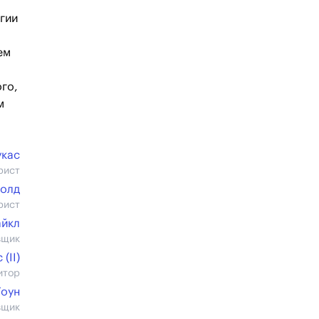
гии
ем
го,
м
укас
рист
олд
рист
айкл
вщик
(II)
итор
Гоун
вщик