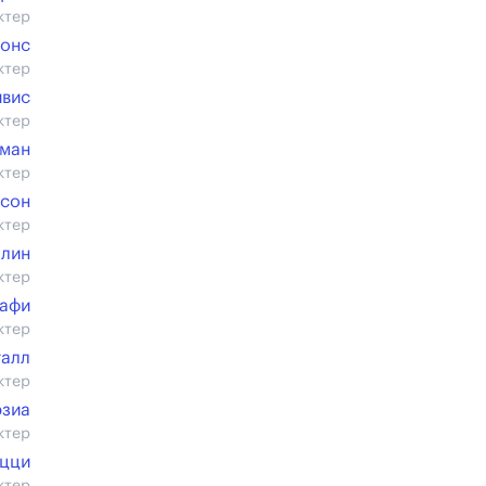
ктер
жонс
ктер
йвис
ктер
чман
ктер
лсон
ктер
ллин
ктер
Сафи
ктер
галл
ктер
зиа
ктер
ицци