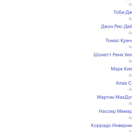
А
Тоби Д
А
Джон Рис-Де
А
Томас Кре
А
Шонетт Рене Уи
А
Марк Ки
А
Алаа 
А
Мартин МакДу
А
Нассер Мемар
А
Коррадо Инверн