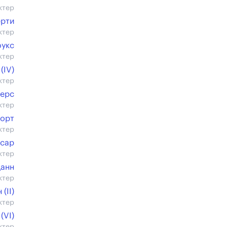
ктер
ерти
ктер
оукс
ктер
(IV)
ктер
берс
ктер
уорт
ктер
сар
ктер
Данн
ктер
(II)
ктер
(VI)