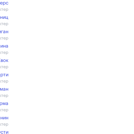
терс
ктер
рниц
ктер
иган
ктер
лина
ктер
Квок
ктер
эрти
ктер
ман
ктер
рма
ктер
ннин
ктер
Ости