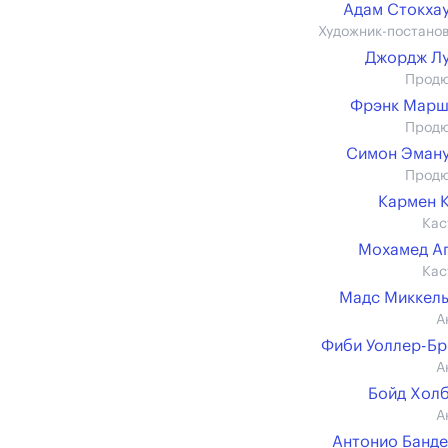
Адам Стокха
Художник-постано
Джордж Л
Прод
Фрэнк Марш
Прод
Симон Эман
Прод
Кармен 
Кас
Мохамед А
Кас
Мадс Миккел
А
Фиби Уоллер-Б
А
Бойд Хол
А
Антонио Банд