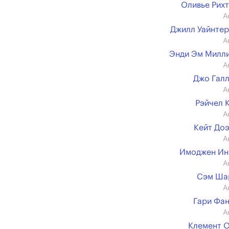
Оливье Рих
А
Джилл Уайнте
А
Энди Эм Милл
А
Джо Гал
А
Рэйчел 
А
Кейт До
А
Имоджен Ин
А
Сэм Ша
А
Гари Фа
А
Клемент 