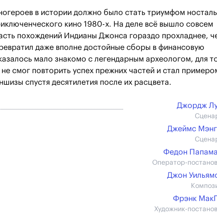
ногероев в истории должно было стать триумфом носталь
иключенческого кино 1980-х. На деле всё вышло совсем
часть похождений Индианы Джонса гораздо прохладнее, ч
превратил даже вполне достойные сборы в финансовую
казалось мало знакомо с легендарным археологом, для то
м не смог повторить успех прежних частей и стал примеро
ншизы спустя десятилетия после их расцвета.
Джордж Л
Сцена
Джеймс Мэнг
Сцена
Федон Папам
Оператор-постано
Джон Уильямс 
Композ
Фрэнк Мак
Художник-постано