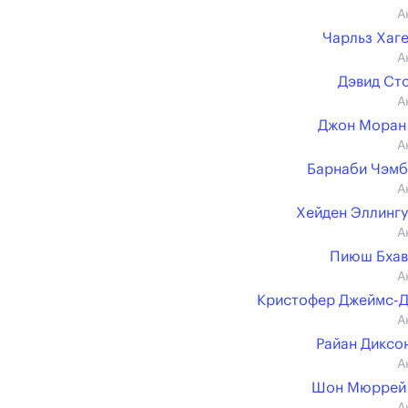
А
Чарльз Хаг
А
Дэвид Ст
А
Джон Моран 
А
Барнаби Чэм
А
Хейден Эллинг
А
Пиюш Бхав
А
Кристофер Джеймс-
А
Райан Диксон 
А
Шон Мюррей 