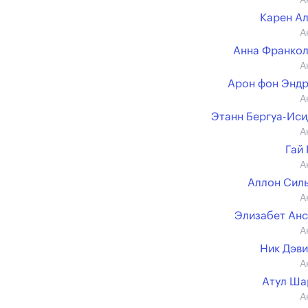
А
Карен А
А
Анна Франко
А
Арон фон Энд
А
Этанн Бергуа-Ис
А
Гай
А
Аллон Сил
А
Элизабет Ан
А
Ник Дэв
А
Атул Ша
А