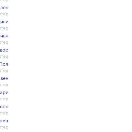
ктер
ллен
ктер
лини
ктер
риан
ктер
идор
ктер
 Пол
ктер
ьвен
ктер
сари
ктер
исон
ктер
рма
ктер