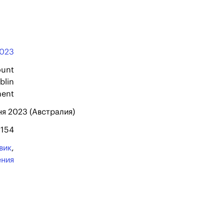
023
ount
blin
ment
ня 2023 (Австралия)
154
вик
,
ения