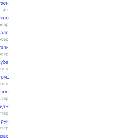
узен
вщик
укас
юсер
алл
юсер
уэль
юсер
Куба
тинг
груд
тинг
ьсен
ктер
ридж
ктер
брук
ктер
ерас