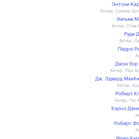
Энтони Ка
Актер, Силвер До
Уильям 
Актер, Стив 
Руди 
Актер, Л
Педро Р
А
Джон Уор
Актер, Люк В
Дж. Эдвард МакК
Актер, Ха
Роберт К
Актер, Гас 
Кэрол Дэн
А
Роберт Ф
А
Фред Ка