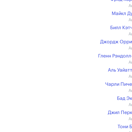
А
Майкл Д
А
Билл Кэт
А
Джордж Орри
А
Гленн Рэндолл
А
Аль Уайатт
А
Чарли Пич
А
Бад Э
А
Джил Пер
А
Тони 