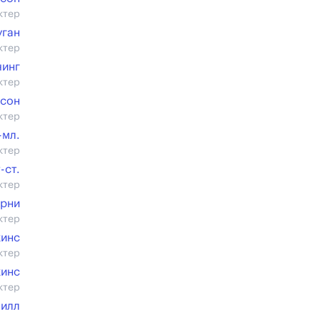
ктер
уган
ктер
чинг
ктер
сон
ктер
-мл.
ктер
-ст.
ктер
ерни
ктер
кинс
ктер
кинс
ктер
Билл