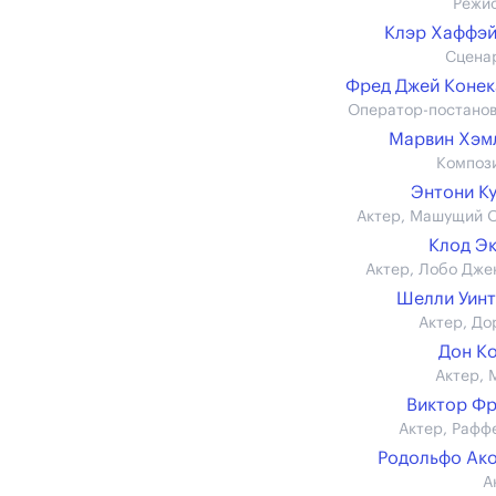
Режи
Клэр Хаффэ
Сцена
Фред Джей Коне
Оператор-постано
Марвин Хэм
Композ
Энтони К
Актер, Машущий 
Клод Э
Актер, Лобо Дже
Шелли Уин
Актер, До
Дон К
Актер, 
Виктор Ф
Актер, Рафф
Родольфо Ак
А