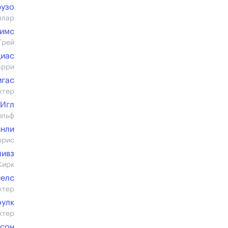
рузо
ллар
Мимс
Грей
Диас
арри
игас
ктер
 Игл
ольф
инли
ррис
ливз
Кирк
иелс
ктер
оулк
ктер
рсон