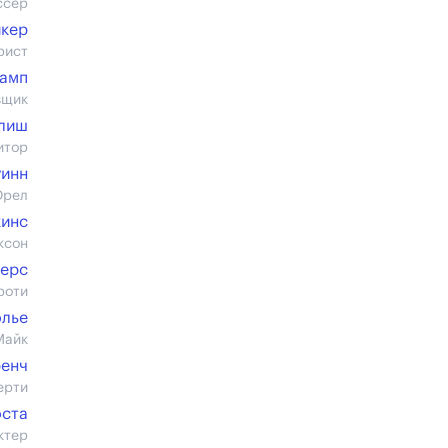
ссер
йкер
рист
камп
вщик
лиш
итор
уинн
Орел
кинс
ксон
терс
роти
олье
Майк
ренч
ерти
оста
ктер