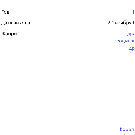
Год
Дата выхода
20 ноября 
Жанры
др
социал
др
Кэрол