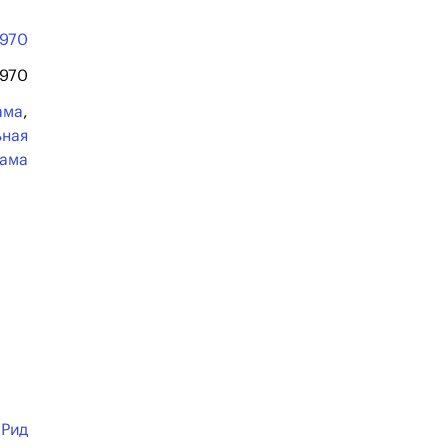
1970
1970
ама
,
ьная
ама
 Рид