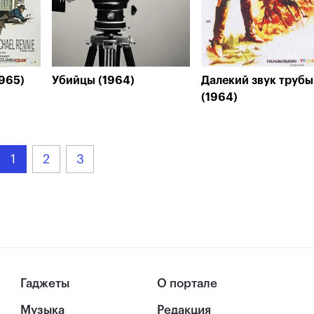
1965)
Убийцы (1964)
Далекий звук трубы
(1964)
1
2
3
Гаджеты
О портале
Музыка
Редакция