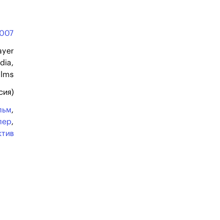
007
ayer
dia,
ilms
сия)
льм
,
лер
,
ктив