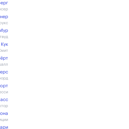
ерг
юсер
тнер
рукс
Мур
твуд
 Кук
Смит
Хёрт
шалл
Аерс
форд
уорт
есси
ласс
ктор
Вона
иции
вари