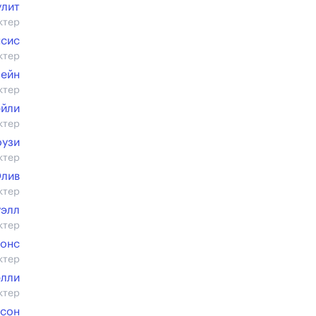
улит
ктер
нсис
ктер
ейн
ктер
эйли
ктер
оузи
ктер
Олив
ктер
уэлл
ктер
бонс
ктер
элли
ктер
рсон