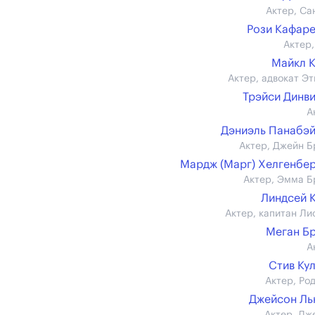
Актер, Са
Рози Кафар
Актер,
Майкл 
Актер, адвокат Эт
Трэйси Динв
А
Дэниэль Панабэ
Актер, Джейн Б
Мардж (Марг) Хелгенбе
Актер, Эмма Б
Линдсей 
Актер, капитан Ли
Меган Б
А
Стив Ку
Актер, Ро
Джейсон Ль