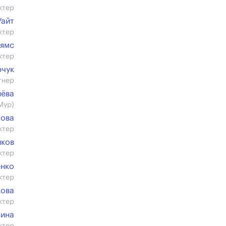
ктер
Уайт
ктер
ьямс
ктер
рчук
тнер
нёва
Мур)
лова
ктер
иков
ктер
енко
ктер
кова
ктер
ина