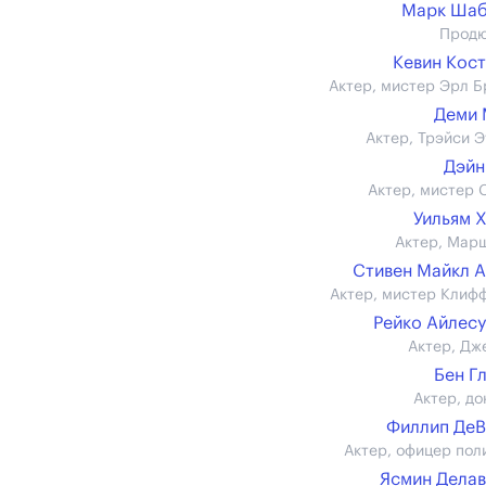
Марк Шаб
Прод
Кевин Кос
Актер, мистер Эрл Б
Деми 
Актер, Трэйси Э
Дэйн
Актер, мистер 
Уильям 
Актер, Мар
Стивен Майкл 
Актер, мистер Клиф
Рейко Айлес
Актер, Дж
Бен Г
Актер, до
Филлип Де
Актер, офицер пол
Ясмин Дела