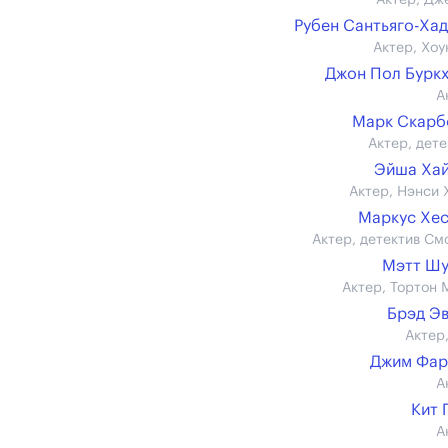
Актер, Дж
Рубен Сантьяго-Ха
Актер, Хоу
Джон Пол Бурк
А
Марк Скарб
Актер, дете
Эйша Ха
Актер, Нэнси 
Маркус Хе
Актер, детектив См
Мэтт Шу
Актер, Тортон 
Брэд Э
Актер,
Джим Фар
А
Кит 
А