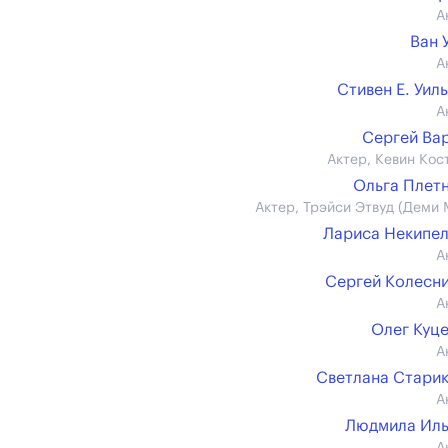
А
Ван 
А
Стивен Е. Уил
А
Сергей Ва
Актер, Кевин Кос
Ольга Плет
Актер, Трэйси Этвуд (Деми 
Лариса Некипе
А
Сергей Колесн
А
Олег Куц
А
Светлана Стари
А
Людмила Иль