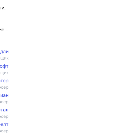
ли.
ие –
ндли
вщик
офт
вщик
ргер
юсер
риан
юсер
етал
юсер
фелт
юсер