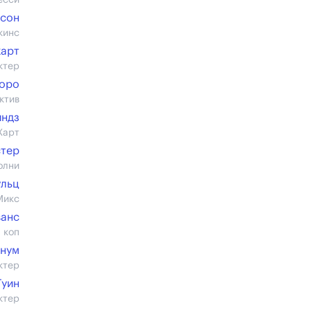
есси
дсон
кинс
харт
ктер
оро
ктив
йндз
Харт
стер
олни
льц
Микс
ванс
 коп
нум
ктер
Гуин
ктер