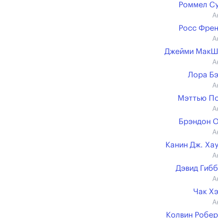
Роммел С
А
Росс Фре
А
Джейми МакШ
А
Лора Б
А
Мэттью П
А
Брэндон 
А
Канин Дж. Ха
А
Дэвид Гиб
А
Чак Х
А
Колвин Робе