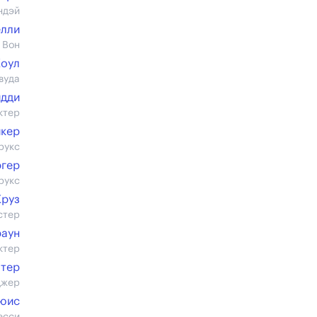
ндэй
елли
 Вон
Коул
вуда
идди
ктер
йкер
рукс
ргер
рукс
Круз
стер
раун
ктер
лтер
джер
юис