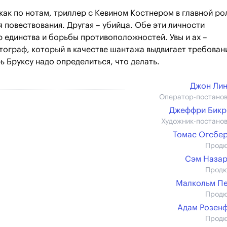
ак по нотам, триллер с Кевином Костнером в главной ро
я повествования. Другая – убийца. Обе эти личности
р единства и борьбы противоположностей. Увы и ах –
тограф, который в качестве шантажа выдвигает требован
ь Бруксу надо определиться, что делать.
Джон Ли
Оператор-постано
Джеффри Бикр
Художник-постано
Томас Огсбе
Прод
Сэм Наза
Прод
Малкольм П
Прод
Адам Розен
Прод