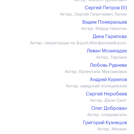
Актер, Филипп Денисович
Сергей Петров (II)
Актер, Сергей Георгиевич Лапин
Вадим Померанцев
Актер, Фёдор Никитин
Дина Гарипова
Актер, секретарша на &quot;Мосфильме&quot;
Леван Мсхиладзе
Актер, Торнике
Любовь Руднева
Актер, Валентина Максимовна
Андрей Курилов
Актер, шведский полицейский
Сергей Неробеев
Актер, Джон Смит
Олег Доброван
Актер, следователь
Григорий Кузнецов
Актер, Михаил