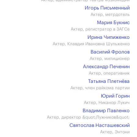
Актер, администратор театра музкомедии
Игорь Письменный
Актер, метрдотель
Мария Букнис
Актер, регистратор в ЗАГСе
Ирина Чипиженко
Актер, Клавдия Ивановна Шульженко
Василий Фролов
Актер, милиционер
Александр Печенин
Актер, оперативник
Татьяна Плетнёва
Актер, член райкома партии
Юрий Горин
Актер, Никанор Лукич
Владимир Павленко
Актер, директор &quot;Лужников&quot;
Святослав Насташевский
Актер, Энтони