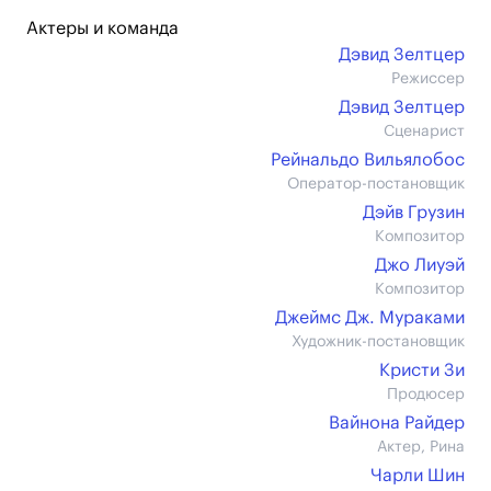
Актеры и команда
Дэвид Зелтцер
Режиссер
Дэвид Зелтцер
Сценарист
Рейнальдо Вильялобос
Оператор-постановщик
Дэйв Грузин
Композитор
Джо Лиуэй
Композитор
Джеймс Дж. Мураками
Художник-постановщик
Кристи Зи
Продюсер
Вайнона Райдер
Актер, Рина
Чарли Шин