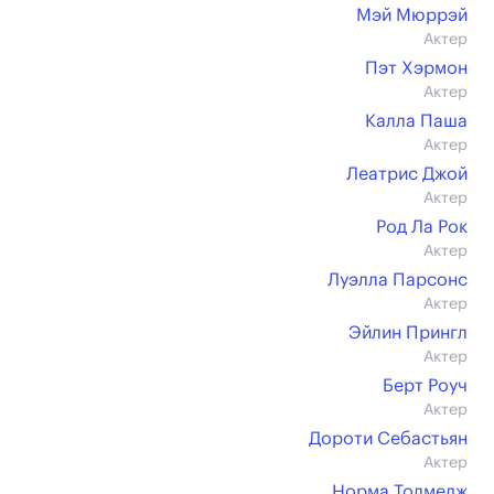
Мэй Мюррэй
Актер
Пэт Хэрмон
Актер
Калла Паша
Актер
Леатрис Джой
Актер
Род Ла Рок
Актер
Луэлла Парсонс
Актер
Эйлин Прингл
Актер
Берт Роуч
Актер
Дороти Себастьян
Актер
Норма Толмедж