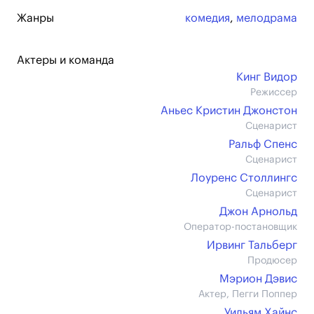
Жанры
комедия
,
мелодрама
Актеры и команда
Кинг Видор
Режиссер
Аньес Кристин Джонстон
Сценарист
Ральф Спенс
Сценарист
Лоуренс Столлингс
Сценарист
Джон Арнольд
Оператор-постановщик
Ирвинг Тальберг
Продюсер
Мэрион Дэвис
Актер, Пегги Поппер
Уильям Хайнс