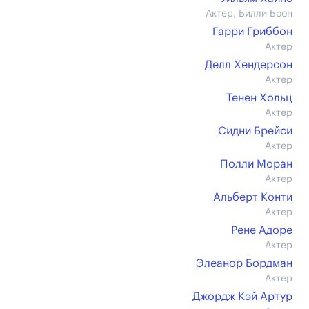
Актер, Билли Боон
Гарри Гриббон
Актер
Делл Хендерсон
Актер
Тенен Хольц
Актер
Сидни Брейси
Актер
Полли Моран
Актер
Альберт Конти
Актер
Рене Адоре
Актер
Элеанор Бордман
Актер
Джордж Кэй Артур