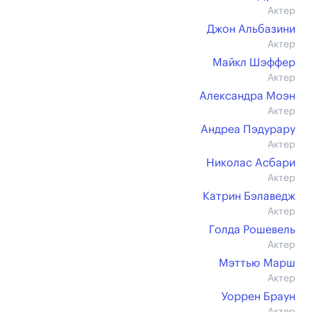
Актер
Джон Альбазини
Актер
Майкл Шэффер
Актер
Александра Моэн
Актер
Андреа Пэдурару
Актер
Николас Асбари
Актер
Катрин Бэлаведж
Актер
Голда Рошевель
Актер
Мэттью Марш
Актер
Уоррен Браун