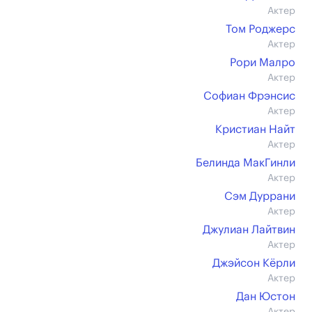
Актер
Том Роджерс
Актер
Рори Малро
Актер
Софиан Фрэнсис
Актер
Кристиан Найт
Актер
Белинда МакГинли
Актер
Сэм Дуррани
Актер
Джулиан Лайтвин
Актер
Джэйсон Кёрли
Актер
Дан Юстон