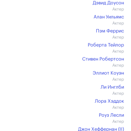
Дэвид Доусон
Актер
Алан Уильямс
Актер
Пэм Феррис
Актер
Роберта Тейлор
Актер
Стивен Робертсон
Актер
Эллиот Коуэн
Актер
Ли Инглби
Актер
Лора Хэддок
Актер
Роуз Лесли
Актер
Джон Хеффернан (II)