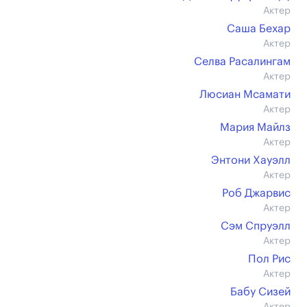
Актер
Саша Бехар
Актер
Селва Расалингам
Актер
Люсиан Мсамати
Актер
Мария Майлз
Актер
Энтони Хауэлл
Актер
Роб Джарвис
Актер
Сэм Спруэлл
Актер
Пол Рис
Актер
Бабу Сизей