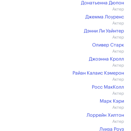
Донатьенна Дюпон
Актер
Джемма Лоуренс
Актер
Дэнни Ли Уайнтер
Актер
Оливер Старк
Актер
Джоэнна Кролл
Актер
Райан Калаис Кэмерон
Актер
Росс МакКолл
Актер
Марк Кэри
Актер
Лоррейн Хилтон
Актер
Луиза Роуз