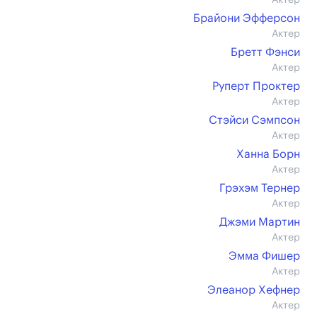
Актер
Брайони Эфферсон
Актер
Бретт Фэнси
Актер
Руперт Проктер
Актер
Стэйси Сэмпсон
Актер
Ханна Борн
Актер
Грэхэм Тернер
Актер
Джэми Мартин
Актер
Эмма Фишер
Актер
Элеанор Хефнер
Актер