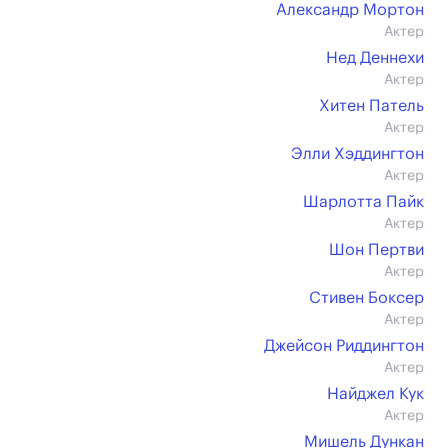
Александр Мортон
Актер
Нед Деннехи
Актер
Хитен Патель
Актер
Элли Хэддингтон
Актер
Шарлотта Пайк
Актер
Шон Пертви
Актер
Стивен Боксер
Актер
Джейсон Риддингтон
Актер
Найджел Кук
Актер
Мишель Дункан