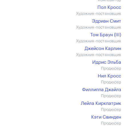
Композитор
Пол Кросс
Художник-постановщик
Эдриан Смит
Художник-постановщик
Том Браун (III)
Художник-постановщик
Джейсон Карлин
Художник-постановщик
Идрис Эльба
Продюсер
Нил Кросс
Продюсер
Филлиппа Джайлз
Продюсер
Лейла Киркпатрик
Продюсер
Кэти Свинден
Продюсер