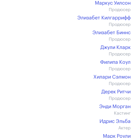
Маркус Уилсон
Продюсер
Элизабет Килгаррифф
Продюсер
Элизабет Биннс
Продюсер
Джули Кларк
Продюсер
Филипа Коул
Продюсер
Хилари Сэлмон
Продюсер
Дерек Ритчи
Продюсер
Энди Морган
Кастинг
Идрис Эльба
Актер
Марк Роули