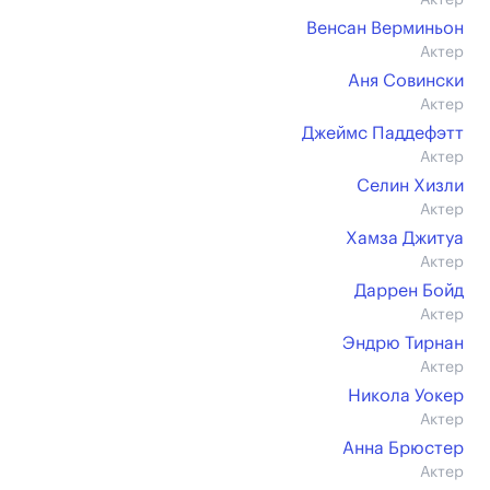
Актер
Венсан Верминьон
Актер
Аня Совински
Актер
Джеймс Паддефэтт
Актер
Селин Хизли
Актер
Хамза Джитуа
Актер
Даррен Бойд
Актер
Эндрю Тирнан
Актер
Никола Уокер
Актер
Анна Брюстер
Актер