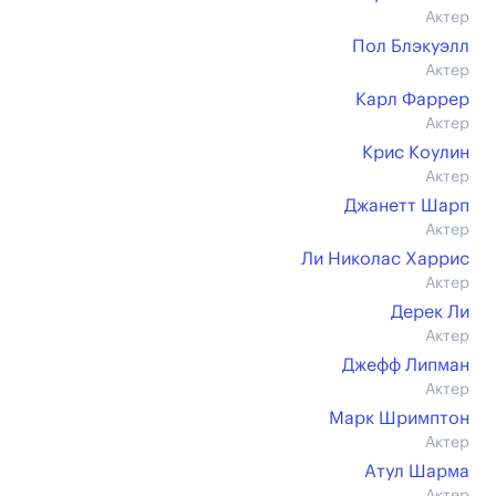
Актер
Пол Блэкуэлл
Актер
Карл Фаррер
Актер
Крис Коулин
Актер
Джанетт Шарп
Актер
Ли Николас Харрис
Актер
Дерек Ли
Актер
Джефф Липман
Актер
Марк Шримптон
Актер
Атул Шарма