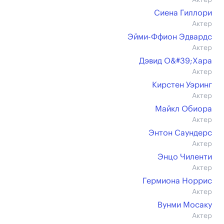
Актер
Сиена Гиллори
Актер
Эйми-Ффион Эдвардс
Актер
Дэвид О&#39;Хара
Актер
Кирстен Уэринг
Актер
Майкл Обиора
Актер
Энтон Саундерс
Актер
Энцо Чиленти
Актер
Гермиона Норрис
Актер
Вунми Мосаку
Актер