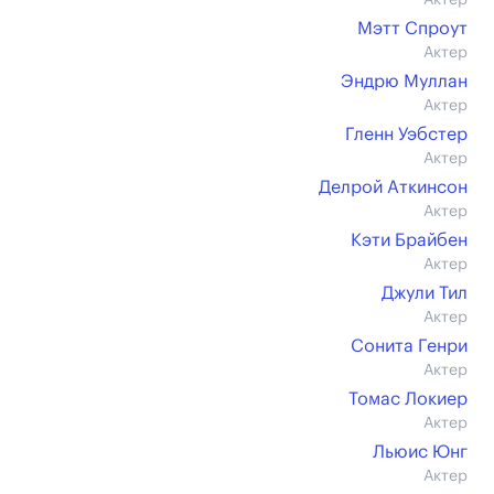
Актер
Мэтт Спроут
Актер
Эндрю Муллан
Актер
Гленн Уэбстер
Актер
Делрой Аткинсон
Актер
Кэти Брайбен
Актер
Джули Тил
Актер
Сонита Генри
Актер
Томас Локиер
Актер
Льюис Юнг
Актер