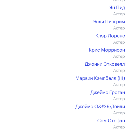
Актер
Ян Пид
Актер
Энди Пилгрим
Актер
Клэр Лоренс
Актер
Крис Моррисон
Актер
Джонни Стковелл
Актер
Марвин Кэмпбелл (III)
Актер
Джеймс Гроган
Актер
Джеймс О&#39;Дэйли
Актер
Сэм Стефан
Актер