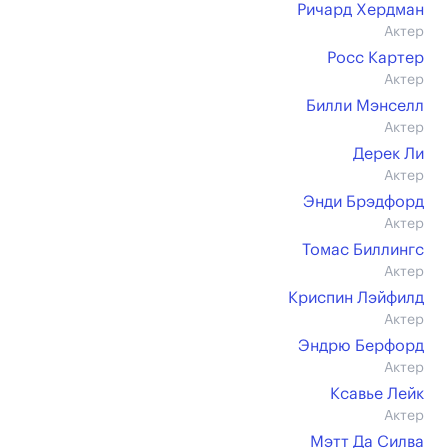
Ричард Хердман
Актер
Росс Картер
Актер
Билли Мэнселл
Актер
Дерек Ли
Актер
Энди Брэдфорд
Актер
Томас Биллингс
Актер
Криспин Лэйфилд
Актер
Эндрю Берфорд
Актер
Ксавье Лейк
Актер
Мэтт Да Силва