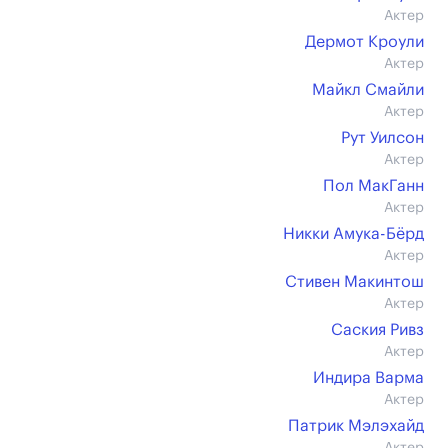
Актер
Дермот Кроули
Актер
Майкл Смайли
Актер
Рут Уилсон
Актер
Пол МакГанн
Актер
Никки Амука-Бёрд
Актер
Стивен Макинтош
Актер
Саския Ривз
Актер
Индира Варма
Актер
Патрик Мэлэхайд