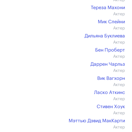
Актер
Тереза Махони
Актер
Мик Слейни
Актер
Дильяна Буклиева
Актер
Бен Проберт
Актер
Даррен Чарльз
Актер
Вик Вагхорн
Актер
Ласко Аткинс
Актер
Стивен Хоук
Актер
Мэттью Дэвид МакКарти
Актер