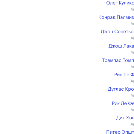
Олег Кулик
А
Конрад Палми
А
Джон Сенеть
А
Джош Лака
А
Трампас Том
А
Рик Ле 
А
Дуглас Кр
А
Рик Ле Ф
А
Дик Хэ
А
Питер Эпш