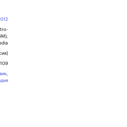
2012
tro-
GM),
edia
сия)
109
вик
,
едия