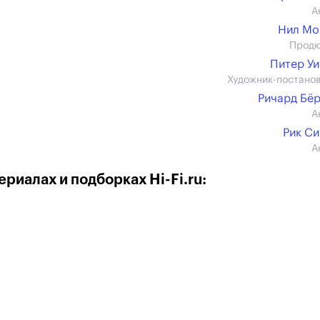
А
Нил Мо
Прод
Питер У
Художник-постано
Ричард Бё
А
Рик С
А
риалах и подборках Hi-Fi.ru: