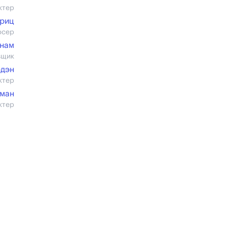
ктер
риц
юсер
инам
вщик
рдэн
ктер
иман
ктер