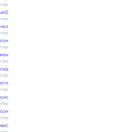
ктер
Кьюб
ктер
анко
ктер
рсон
ктер
ман
ктер
роад
ктер
иггл
ктер
онс
ктер
нсон
ктер
эвис