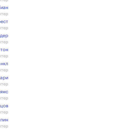
ктер
Тиан
ктер
рест
ктер
идер
ктер
тон
ктер
анкл
ктер
ари
ктер
ьямс
ктер
ецов
ктер
пин
ктер