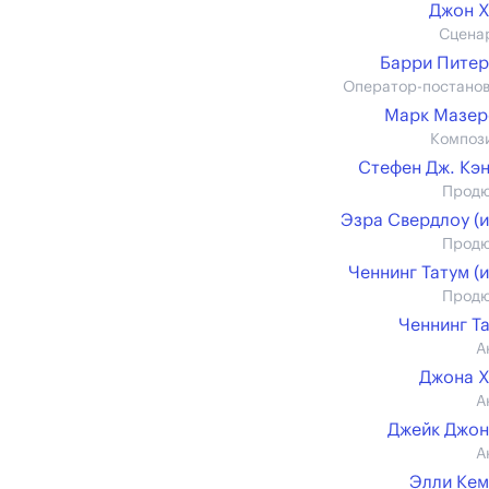
Джон 
Сцена
Барри Пите
Оператор-постано
Марк Мазер
Композ
Стефен Дж. Кэ
Прод
Эзра Свердлоу (и
Прод
Ченнинг Татум (и
Прод
Ченнинг Т
А
Джона 
А
Джейк Джо
А
Элли Ке