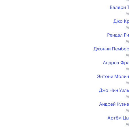
А
Валери 
А
Джо К
А
Рендал Р
А
Джонни Пембер
А
Андреа Фр
А
Энтони Молин
А
Джо Нин Уил
А
Андрей Кузн
А
Артём Цы
А