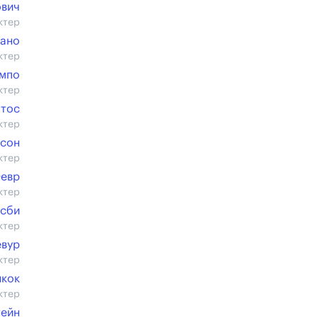
ович
ктер
зано
ктер
емпо
ктер
тос
ктер
псон
ктер
Февр
ктер
осби
ктер
евур
ктер
нкок
ктер
тейн