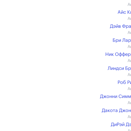
А
Айс 
А
Дэйв Фр
А
Бри Ла
А
Ник Оффер
А
Линдси Б
А
Роб Р
А
Джонни Симм
А
Дакота Джо
А
ДиРэй Д