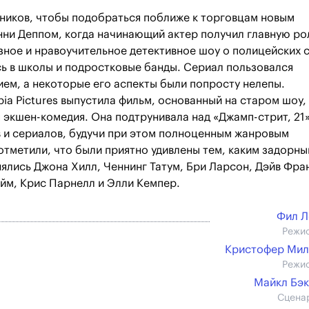
ников, чтобы подобраться поближе к торговцам новым
ни Деппом, когда начинающий актер получил главную ро
зное и нравоучительное детективное шоу о полицейских 
ь в школы и подростковые банды. Сериал пользовался
ием, а некоторые его аспекты были попросту нелепы.
ia Pictures выпустила фильм, основанный на старом шоу,
 экшен-комедия. Она подтрунивала над «Джамп-стрит, 21»
 и сериалов, будучи при этом полноценным жанровым
отметили, что были приятно удивлены тем, каким задорн
нялись Джона Хилл, Ченнинг Татум, Бри Ларсон, Дэйв Фра
эйм, Крис Парнелл и Элли Кемпер.
Фил Л
Режи
Кристофер Мил
Режи
Майкл Бэ
Сцена