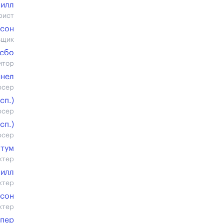
Хилл
рист
рсон
вщик
сбо
итор
ннел
юсер
cп.)
юсер
cп.)
юсер
атум
ктер
Хилл
ктер
нсон
ктер
мпер