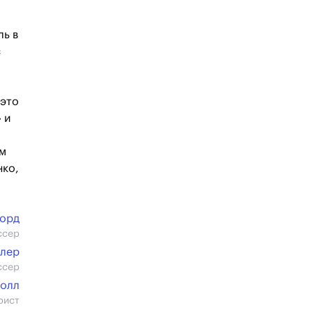
ль в
с
 это
 и
ым
нко,
орд
ссер
лер
ссер
колл
рист