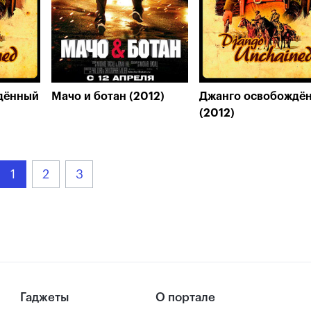
дённый
Мачо и ботан (2012)
Джанго освобождё
(2012)
1
2
3
Гаджеты
О портале