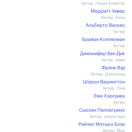
Актер, Генри Клейтон
Мерритт Уивер
Актер, Анна
Альберто Васкес
Актер
Брайан Коппелман
Актер
Дженнифер Ван Дик
Актер, Айви
Фрэнк Вуд
Актер, Джеральд
Шэрон Вашингтон
Актер, Пэм
Эми Хэргривз
Актер
Сьюзэн Пеллегрино
Актер, секретарь
Рэйчел Мэтьюз Блэк
Актер, Мод