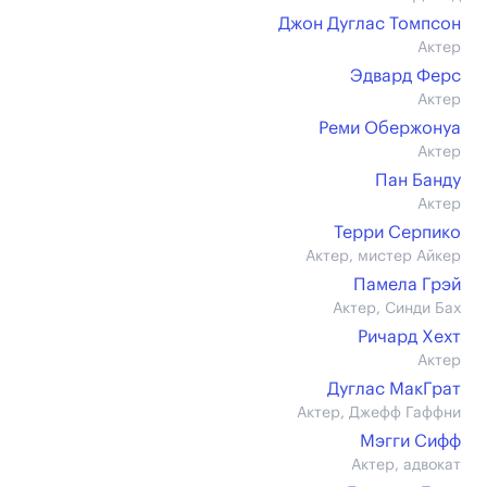
Джон Дуглас Томпсон
Актер
Эдвард Ферс
Актер
Реми Обержонуа
Актер
Пан Банду
Актер
Терри Серпико
Актер, мистер Айкер
Памела Грэй
Актер, Синди Бах
Ричард Хехт
Актер
Дуглас МакГрат
Актер, Джефф Гаффни
Мэгги Сифф
Актер, адвокат