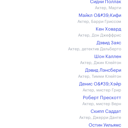
Сидни Поллак
Актер, Марти
Майкл О&#39;Кифи
Актер, Барри Гриссом
Кен Ховард
Актер, Дон Джеффрис
Дэвид Заяс
Актер, детектив Дальберто
Шон Каллен
Актер, Джин Клейтон
Дэвид Лэнсбери
Актер, Тимми Клейтон
Денис О&#39;Хэйр
Актер, мистер Грир
Роберт Прескотт
Актер, мистер Верн
Скипп Саддат
Актер, Джерри Данте
Остин Уильямс