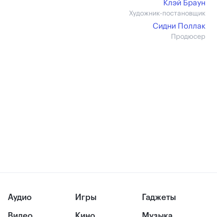
Клэй Браун
Художник-постановщик
Сидни Поллак
Продюсер
Аудио
Игры
Гаджеты
Видео
Кино
Музыка