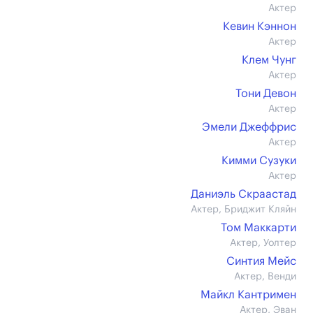
Актер
Кевин Кэннон
Актер
Клем Чунг
Актер
Тони Девон
Актер
Эмели Джеффрис
Актер
Кимми Сузуки
Актер
Даниэль Скраастад
Актер, Бриджит Кляйн
Том Маккарти
Актер, Уолтер
Синтия Мейс
Актер, Венди
Майкл Кантримен
Актер, Эван