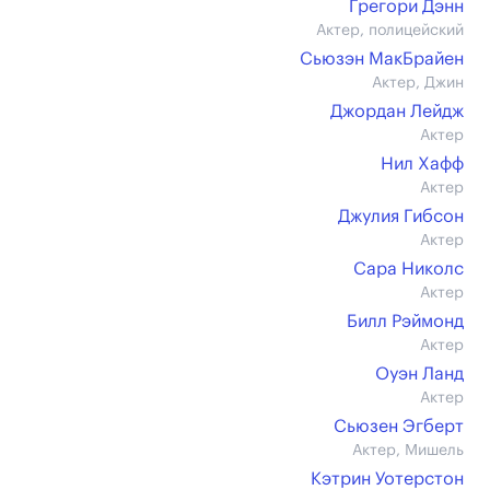
Грегори Дэнн
Актер, полицейский
Сьюзэн МакБрайен
Актер, Джин
Джордан Лейдж
Актер
Нил Хафф
Актер
Джулия Гибсон
Актер
Сара Николс
Актер
Билл Рэймонд
Актер
Оуэн Ланд
Актер
Сьюзен Эгберт
Актер, Мишель
Кэтрин Уотерстон