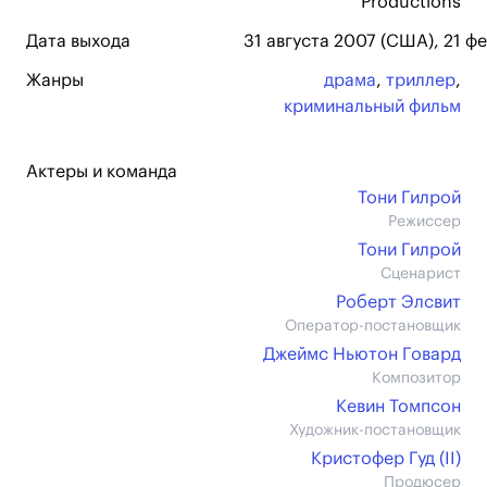
Productions
Дата выхода
31 августа 2007 (США), 21 ф
Жанры
драма
,
триллер
,
криминальный фильм
Актеры и команда
Тони Гилрой
Режиссер
Тони Гилрой
Сценарист
Роберт Элсвит
Оператор-постановщик
Джеймс Ньютон Говард
Композитор
Кевин Томпсон
Художник-постановщик
Кристофер Гуд (II)
Продюсер