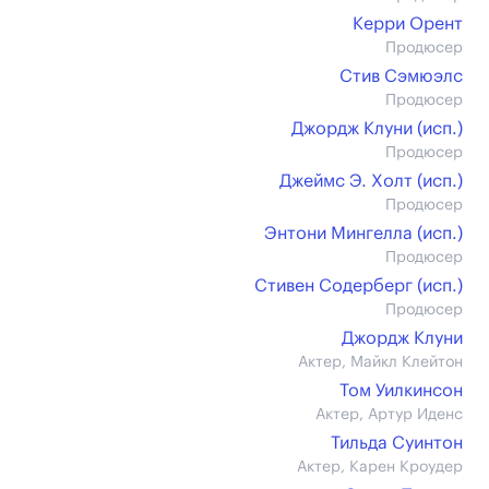
Керри Орент
Продюсер
Стив Сэмюэлс
Продюсер
Джордж Клуни (иcп.)
Продюсер
Джеймс Э. Холт (иcп.)
Продюсер
Энтони Мингелла (иcп.)
Продюсер
Стивен Содерберг (иcп.)
Продюсер
Джордж Клуни
Актер, Майкл Клейтон
Том Уилкинсон
Актер, Артур Иденс
Тильда Суинтон
Актер, Карен Кроудер