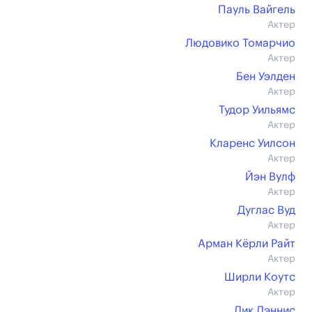
Пауль Вайгель
Актер
Людовико Томарчио
Актер
Бен Уэлден
Актер
Тудор Уильямс
Актер
Кларенс Уилсон
Актер
Йэн Вулф
Актер
Дуглас Вуд
Актер
Арман Кёрли Райт
Актер
Ширли Коутс
Актер
Дик Дэннис