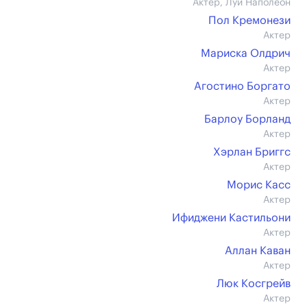
Актер, Луи Наполеон
Пол Кремонези
Актер
Мариска Олдрич
Актер
Агостино Боргато
Актер
Барлоу Борланд
Актер
Хэрлан Бриггс
Актер
Морис Касс
Актер
Ифиджени Кастильони
Актер
Аллан Каван
Актер
Люк Косгрейв
Актер