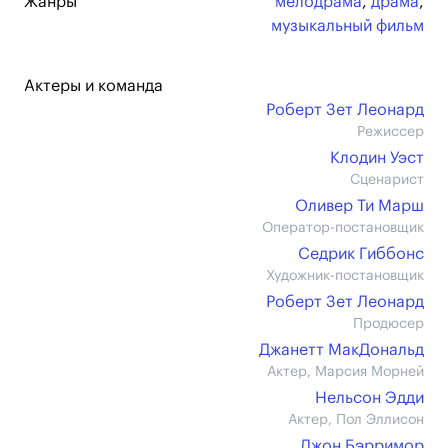
Жанры
мелодрама
,
драма
,
музыкальный фильм
Актеры и команда
Роберт Зет Леонард
Режиссер
Клодин Уэст
Сценарист
Оливер Ти Марш
Оператор-постановщик
Седрик Гиббонс
Художник-постановщик
Роберт Зет Леонард
Продюсер
Джанетт МакДональд
Актер, Марсия Морней
Нельсон Эдди
Актер, Пол Эллисон
Джон Бэрримор