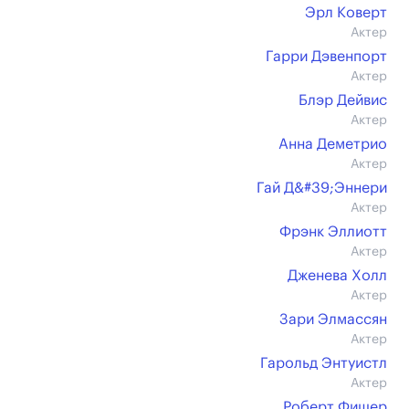
Эрл Коверт
Актер
Гарри Дэвенпорт
Актер
Блэр Дейвис
Актер
Анна Деметрио
Актер
Гай Д&#39;Эннери
Актер
Фрэнк Эллиотт
Актер
Дженева Холл
Актер
Зари Элмассян
Актер
Гарольд Энтуистл
Актер
Роберт Фишер