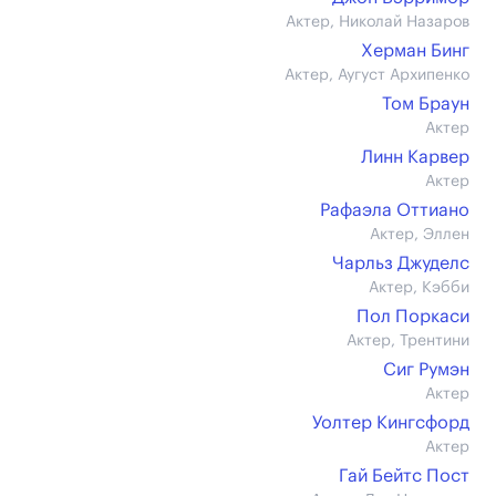
Актер, Николай Назаров
Херман Бинг
Актер, Аугуст Архипенко
Том Браун
Актер
Линн Карвер
Актер
Рафаэла Оттиано
Актер, Эллен
Чарльз Джуделс
Актер, Кэбби
Пол Поркаси
Актер, Трентини
Сиг Румэн
Актер
Уолтер Кингсфорд
Актер
Гай Бейтс Пост