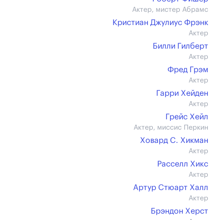
Актер, мистер Абрамс
Кристиан Джулиус Фрэнк
Актер
Билли Гилберт
Актер
Фред Грэм
Актер
Гарри Хейден
Актер
Грейс Хейл
Актер, миссис Перкин
Ховард С. Хикман
Актер
Расселл Хикс
Актер
Артур Стюарт Халл
Актер
Брэндон Херст