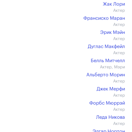
Жак Лори
Актер
Франсиско Маран
Актер
Эрик Мэйн
Актер
Дуглас Макфейл
Актер
Белль Митчелл
Актер, Мэри
Альберто Морин
Актер
Джек Мерфи
Актер
Форбс Мюррэй
Актер
Леда Никова
Актер
Эдгар Нортон