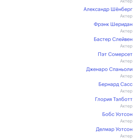
Актер
Александр Шёнберг
Актер
Фрэнк Шеридан
Актер
Бастер Слейвен
Актер
Пэт Сомерсет
Актер
Дженаро Спаньоли
Актер
Бернард Сасс
Актер
Глория Тэлботт
Актер
Бобс Уотсон
Актер
Делмар Уотсон
Актер