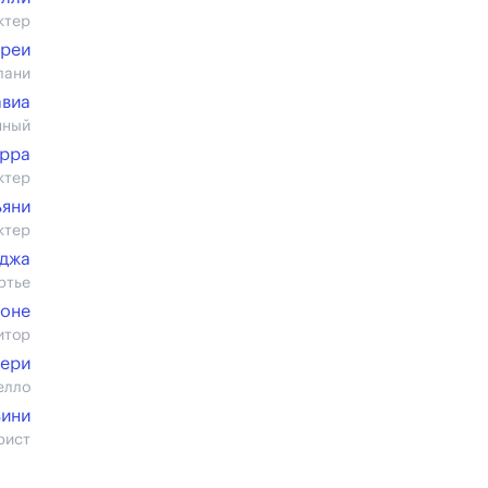
ктер
дреи
лани
авиа
нный
эрра
ктер
ьяни
ктер
джа
ртье
оне
итор
ьери
елло
ьини
рист