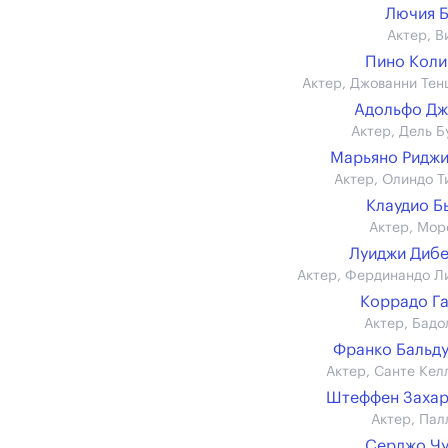
Лючия 
Актер, В
Пино Кол
Актер, Джованни Тен
Адольфо Дж
Актер, Дель Б
Марьяно Ридж
Актер, Олиндо Т
Клаудио Б
Актер, Мор
Луиджи Диб
Актер, Фердинандо Л
Коррадо Г
Актер, Бадо
Франко Бальд
Актер, Санте Кел
Штеффен Захар
Актер, Пал
Серджо Ч