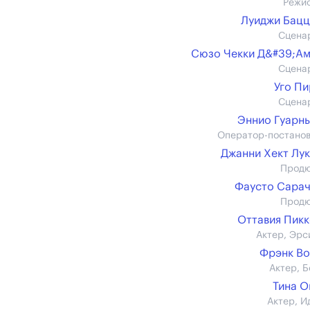
Режи
Луиджи Бац
Сцена
Сюзо Чекки Д&#39;А
Сцена
Уго П
Сцена
Эннио Гуарн
Оператор-постано
Джанни Хект Лу
Прод
Фаусто Сара
Прод
Оттавия Пик
Актер, Эрс
Фрэнк В
Актер, Б
Тина 
Актер, И