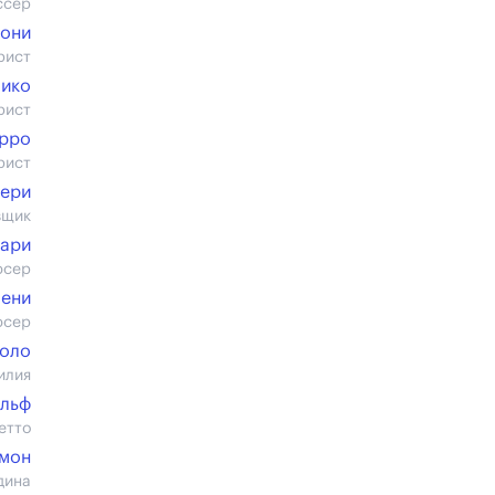
ссер
цони
рист
мико
рист
ирро
рист
ьери
вщик
кари
юсер
чени
юсер
коло
илия
ольф
етто
Омон
дина