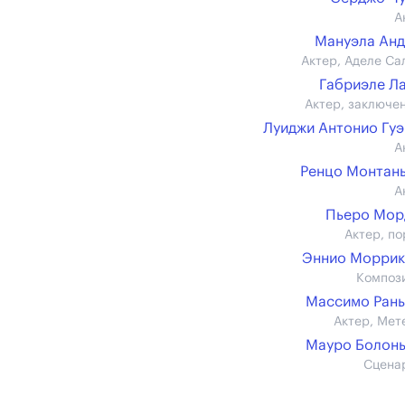
А
Мануэла Ан
Актер, Аделе Са
Габриэле Л
Актер, заключе
Луиджи Антонио Гу
А
Ренцо Монтан
А
Пьеро Мор
Актер, по
Эннио Моррик
Композ
Массимо Ран
Актер, Мет
Мауро Болон
Сцена