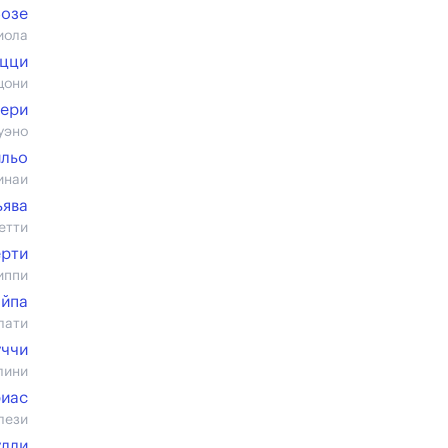
Бозе
иола
ицци
цони
ери
уэно
ильо
инаи
ьява
етти
ерти
иппи
айпа
лати
уччи
лини
иас
лези
улли