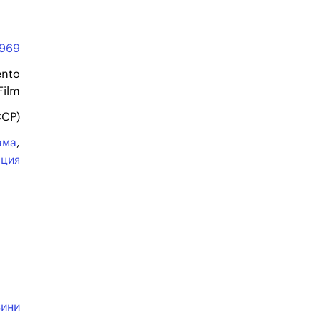
1969
nto
Film
ССР)
ама
,
ация
ьини