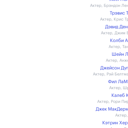
Актер, Брэндон Ле
Трэвис 
Актер, Крис Т
Дэвид Де
Актер, Джим 
Колби 
Актер, Та
Шейн Л
Актер, Анж
Джейсон Ду
Актер, Рэй Белтм
Фил ЛаМ
Актер, Ш
Калеб 
Актер, Рори Пи
Джек МакДерм
Актер,
Кэтрин Хе