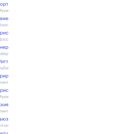
горт
Муни
аме
Вэнс
урис
Досс
рнер
айер
Уитт
руби
Грир
линт
ррис
Муни
ккия
линт
Хьюз
нтон
льтц