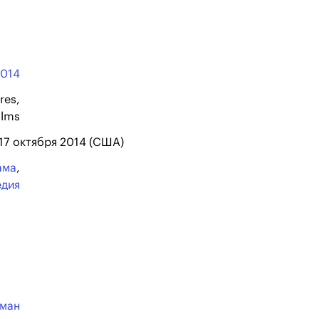
2014
res,
ilms
 17 октября 2014 (США)
ама
,
едия
тман