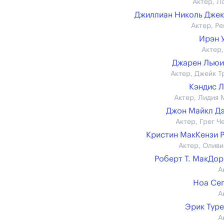
Актер, Л
Джиллиан Николь Дже
Актер, Ре
Ирэн 
Актер,
Джарен Льюи
Актер, Джейк Т
Кэндис 
Актер, Лидия 
Джон Майкл Д
Актер, Грег Ч
Кристин МакКензи 
Актер, Оливи
Роберт Т. МакДо
А
Ноа Се
А
Эрик Тур
А