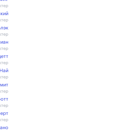
ктер
ский
ктер
Блэк
ктер
тиан
ктер
детт
ктер
 Най
ктер
Смит
ктер
ботт
ктер
берт
ктер
ано