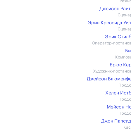
Режи
Джейсон Рай
Сцена
Эрин Крессида Уи
Сцена
Эрик Стил
Оператор-постано
Би
Композ
Брюс Ке
Художник-постано
Джейсон Блюменфе
Прод
Хелен Ист
Прод
Мэйсон Н
Прод
Джон Папси
Кас