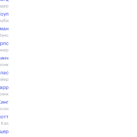
ндер
Тоуп
руби
нман
Вэнс
Арпс
ннер
инч
елик
глас
айер
арр
ринк
Кинг
рсон
отт
 Кэл
рцер