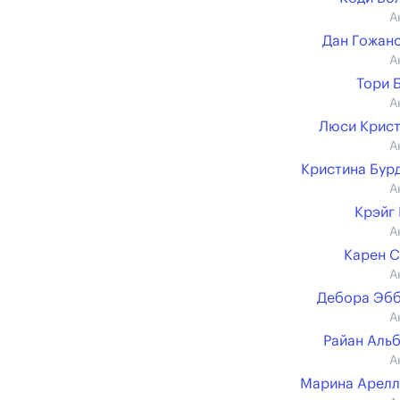
А
Дан Гожан
А
Тори 
А
Люси Крис
А
Кристина Бур
А
Крэйг
А
Карен 
А
Дебора Эб
А
Райан Аль
А
Марина Арелл