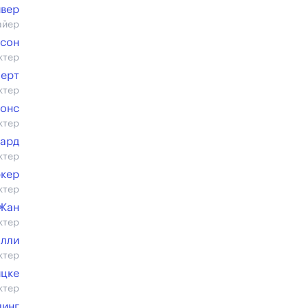
ивер
айер
сон
ктер
берт
ктер
монс
ктер
лард
ктер
ркер
ктер
 Жан
ктер
алли
ктер
цке
ктер
линг