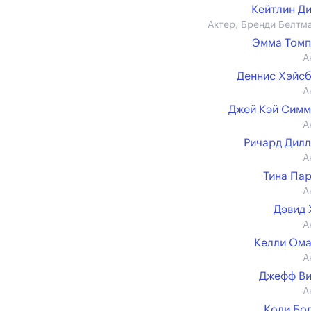
Кейтлин Д
Актер, Бренди Белтм
Эмма Томп
А
Деннис Хэйс
А
Джей Кэй Сим
А
Ричард Дил
А
Тина Па
А
Дэвид
А
Келли Ом
А
Джефф Ви
А
Коди Бо