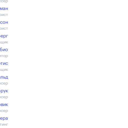
ссер
тман
рист
лсон
рист
берг
вщик
био
итор
ртис
вщик
льд
юсер
брук
юсер
овик
юсер
дера
тинг