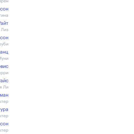
орен
ксон
гина
Уайт
 Лиз
сон
руби
Ланц
Муни
эвис
ерри
Райс
я Ли
рман
ктер
гура
ктер
есон
ктер