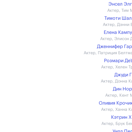
Энсел Эл
Актер, Тим 
Тимоти Шал
Актер, Дэнни 
Елена Камп
Актер, Элисон 
Дженнифер Га
Актер, Патриция Белтм
Розмари Де
Актер, Хелен Т
Джуди 
Актер, Донна К
Дин Но
Актер, Кент 
Оливия Крочи
Актер, Ханна К
Кэтрин 
Актер, Брук Бе
Уилл Пе