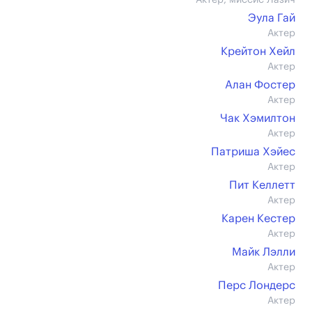
Актер, миссис Лазич
Эула Гай
Актер
Крейтон Хейл
Актер
Алан Фостер
Актер
Чак Хэмилтон
Актер
Патриша Хэйес
Актер
Пит Келлетт
Актер
Карен Кестер
Актер
Майк Лэлли
Актер
Перс Лондерс
Актер