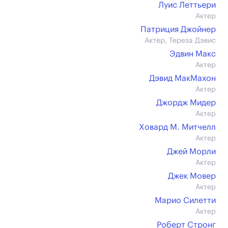
Луис Леттьери
Актер
Патриция Джойнер
Актер, Тереза Дэвис
Эдвин Макс
Актер
Дэвид МакМахон
Актер
Джордж Мидер
Актер
Ховард М. Митчелл
Актер
Джей Морли
Актер
Джек Мовер
Актер
Марио Силетти
Актер
Роберт Стронг