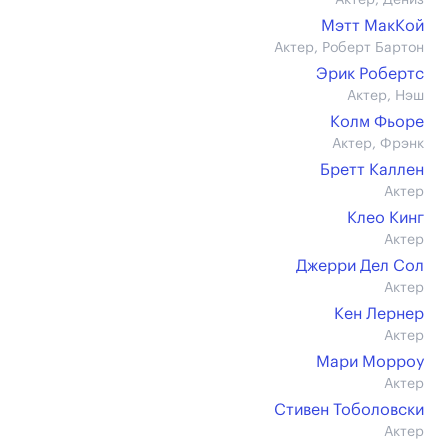
Актер, Дениз
Мэтт МакКой
Актер, Роберт Бартон
Эрик Робертс
Актер, Нэш
Колм Фьоре
Актер, Фрэнк
Бретт Каллен
Актер
Клео Кинг
Актер
Джерри Дел Сол
Актер
Кен Лернер
Актер
Мари Морроу
Актер
Стивен Тоболовски
Актер