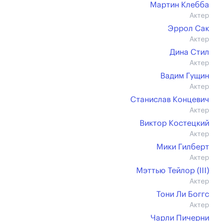
Мартин Клебба
Актер
Эррол Сак
Актер
Дина Стил
Актер
Вадим Гущин
Актер
Станислав Концевич
Актер
Виктор Костецкий
Актер
Мики Гилберт
Актер
Мэттью Тейлор (III)
Актер
Тони Ли Боггс
Актер
Чарли Пичерни