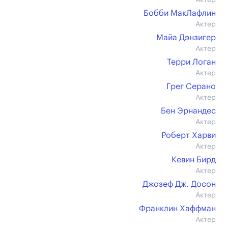
Актер
Бобби МакЛафлин
Актер
Майа Дэнзигер
Актер
Терри Логан
Актер
Грег Серано
Актер
Бен Эрнандес
Актер
Роберт Харви
Актер
Кевин Бирд
Актер
Джозеф Дж. Досон
Актер
Франклин Хаффман
Актер