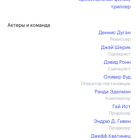
триллер
Актеры и команда
Деннис Дуган
Режиссер
Джэй Шерик
Сценарист
Дэвид Ронн
Сценарист
Оливер Вуд
Оператор-постановщик
Рэнди Эделмэн
Композитор
Гай Ист
Продюсер
Эндрю Д. Гивен
Продюсер
Джефф Кватинец