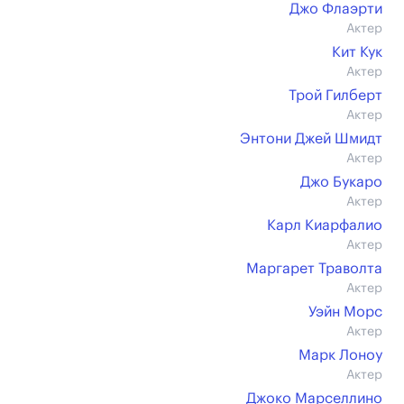
Джо Флаэрти
Актер
Кит Кук
Актер
Трой Гилберт
Актер
Энтони Джей Шмидт
Актер
Джо Букаро
Актер
Карл Киарфалио
Актер
Маргарет Траволта
Актер
Уэйн Морс
Актер
Марк Лоноу
Актер
Джоко Марселлино