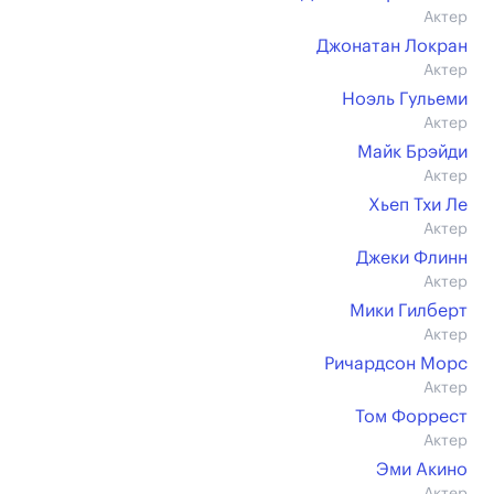
Актер
Джонатан Локран
Актер
Ноэль Гульеми
Актер
Майк Брэйди
Актер
Хьеп Тхи Ле
Актер
Джеки Флинн
Актер
Мики Гилберт
Актер
Ричардсон Морс
Актер
Том Форрест
Актер
Эми Акино