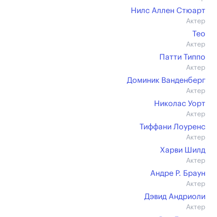
Нилс Аллен Стюарт
Актер
Тео
Актер
Патти Типпо
Актер
Доминик Ванденберг
Актер
Николас Уорт
Актер
Тиффани Лоуренс
Актер
Харви Шилд
Актер
Андре Р. Браун
Актер
Дэвид Андриоли
Актер