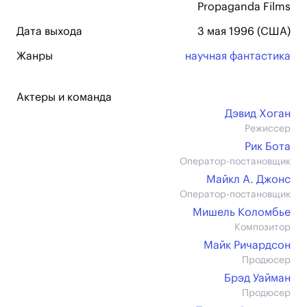
Propaganda Films
Дата выхода
3 мая 1996 (США)
Жанры
научная фантастика
Актеры и команда
Дэвид Хоган
Режиссер
Рик Бота
Оператор-постановщик
Майкл А. Джонс
Оператор-постановщик
Мишель Коломбье
Композитор
Майк Ричардсон
Продюсер
Брэд Уайман
Продюсер