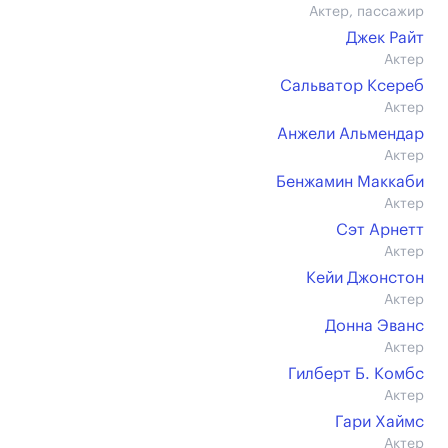
Актер, пассажир
Джек Райт
Актер
Сальватор Ксереб
Актер
Анжели Альмендар
Актер
Бенжамин Маккаби
Актер
Сэт Арнетт
Актер
Кейи Джонстон
Актер
Донна Эванс
Актер
Гилберт Б. Комбс
Актер
Гари Хаймс
Актер