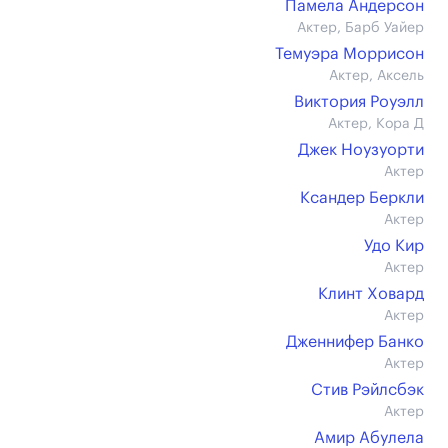
Памела Андерсон
Актер, Барб Уайер
Темуэра Моррисон
Актер, Аксель
Виктория Роуэлл
Актер, Кора Д
Джек Ноузуорти
Актер
Ксандер Беркли
Актер
Удо Кир
Актер
Клинт Ховард
Актер
Дженнифер Банко
Актер
Стив Рэйлсбэк
Актер
Амир Абулела