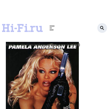
Кино
Не называй меня малышкой (1996)