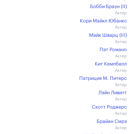
Бобби Браун (II)
Актер
Кори Майкл Юбанкс
Актер
Майк Шварц (III)
Актер
Пэт Романо
Актер
Кит Кемпбелл
Актер
Патриция М. Питерс
Актер
Лэйн Ливитт
Актер
Скотт Роджерс
Актер
Брайан Смрз
Актер