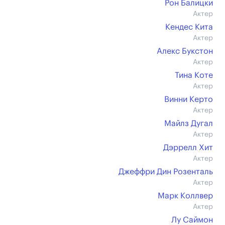
Рон Балицки
Актер
Кендес Кита
Актер
Алекс Букстон
Актер
Тина Коте
Актер
Винни Керто
Актер
Майлз Дугал
Актер
Дэррелл Хит
Актер
Джеффри Дин Розенталь
Актер
Марк Коллвер
Актер
Лу Саймон