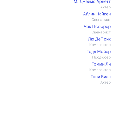
М. Джеймс Арнетт
Актер
Айлин Чайкен
Сценарист
Чак Пфэррер
Сценарист
Лю ДеПрик
Композитор
Тодд Мойер
Продюсер
Томми Ли
Композитор
Тони Билл
Актер