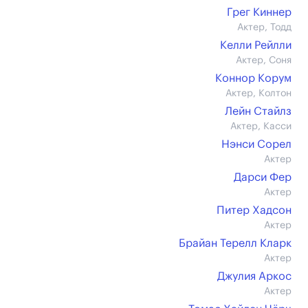
Грег Киннер
Актер, Тодд
Келли Рейлли
Актер, Соня
Коннор Корум
Актер, Колтон
Лейн Стайлз
Актер, Касси
Нэнси Сорел
Актер
Дарси Фер
Актер
Питер Хадсон
Актер
Брайан Терелл Кларк
Актер
Джулия Аркос
Актер