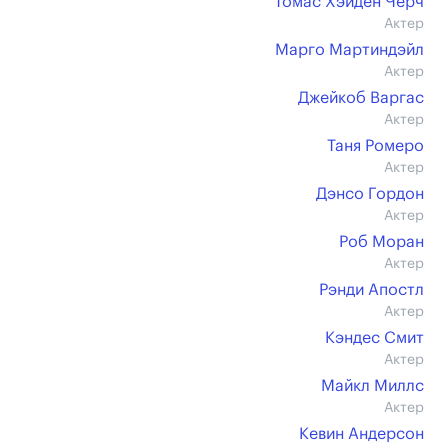
Томас Хэйден Чёрч
Актер
Марго Мартиндэйл
Актер
Джейкоб Варгас
Актер
Таня Ромеро
Актер
Дэнсо Гордон
Актер
Роб Моран
Актер
Рэнди Апостл
Актер
Кэндес Смит
Актер
Майкл Миллс
Актер
Кевин Андерсон