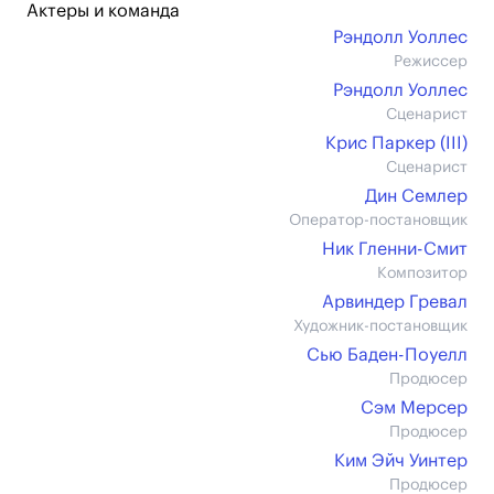
Актеры и команда
Рэндолл Уоллес
Режиссер
Рэндолл Уоллес
Сценарист
Крис Паркер (III)
Сценарист
Дин Семлер
Оператор-постановщик
Ник Гленни-Смит
Композитор
Арвиндер Гревал
Художник-постановщик
Сью Баден-Поуелл
Продюсер
Сэм Мерсер
Продюсер
Ким Эйч Уинтер
Продюсер