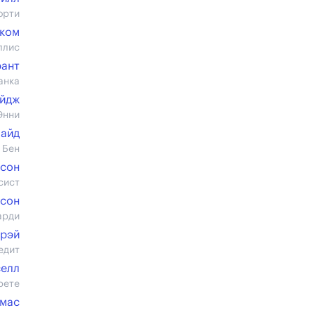
орти
ком
ллис
рант
анка
ейдж
Энни
лайд
 Бен
жсон
сист
псон
арди
Грэй
едит
селл
рете
омас