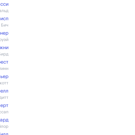
асси
альд
рисп
 Бич
ннер
оуэй
икни
Бирд
рест
линн
пьер
котт
селл
дитт
берт
ссап
нард
йлор
Гилл