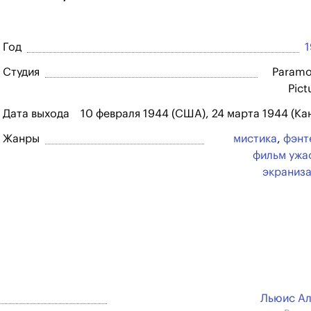
Год
Студия
Paramo
Pict
Дата выхода
10 февраля 1944 (США), 24 марта 1944 (Ка
Жанры
мистика
,
фэнт
фильм ужа
экраниз
Льюис А