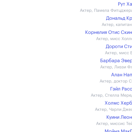
Рут Х
Актер, Памела Фитцджер
Дональд К
Актер, капитан
Корнелия Отис Ски
Актер, мисс Холл
Дороти Ст
Актер, мисс 
Барбара Эве
Актер, Лиззи Ф
Алан На
Актер, доктор С
Гэйл Рас
Актер, Стелла Мере
Холмс Хер
Актер, Чарли Дже
Куини Лео
Актер, миссис Те
Мойна Мак