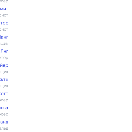
ссер
Смит
рист
ртос
рист
Ланг
вщик
 Янг
итор
айер
вщик
ежте
вщик
кетт
юсер
льва
юсер
ланд
альд