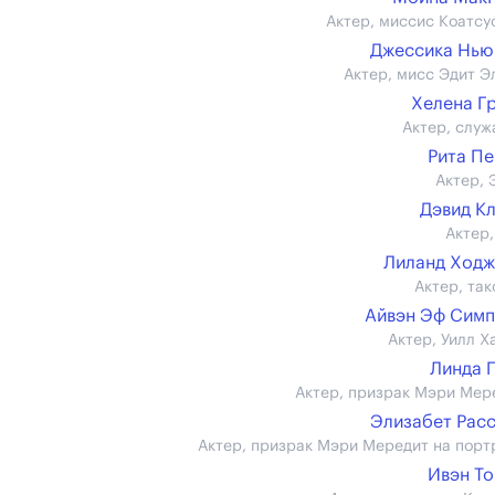
Актер, миссис Коатсу
Джессика Нью
Актер, мисс Эдит Э
Хелена Г
Актер, служ
Рита П
Актер, 
Дэвид К
Актер,
Лиланд Ход
Актер, так
Айвэн Эф Сим
Актер, Уилл Х
Линда 
Актер, призрак Мэри Мер
Элизабет Рас
Актер, призрак Мэри Мередит на порт
Ивэн Т