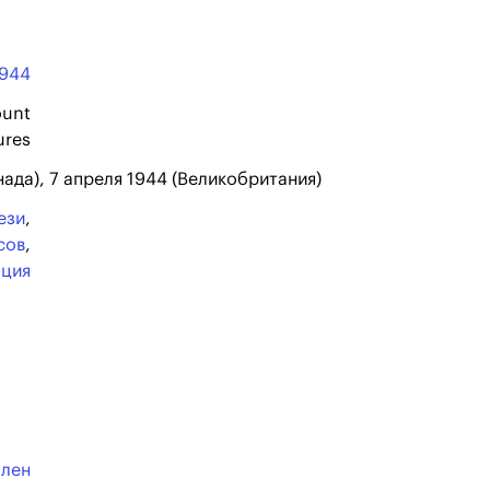
1944
unt
ures
нада), 7 апреля 1944 (Великобритания)
ези
,
сов
,
ация
ллен