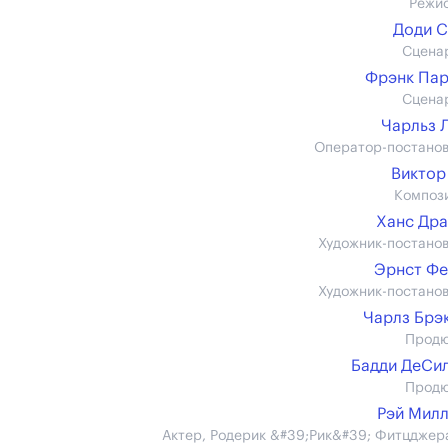
Режи
Доди 
Сцена
Фрэнк Па
Сцена
Чарльз 
Оператор-постано
Виктор
Композ
Ханс Др
Художник-постано
Эрнст Ф
Художник-постано
Чарлз Брэ
Прод
Бадди ДеСи
Прод
Рэй Мил
Актер, Родерик &#39;Рик&#39; Фитцджер