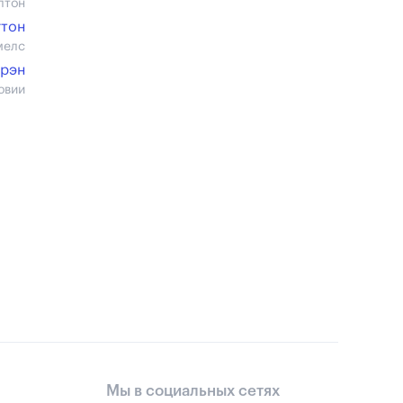
лтон
гтон
мелс
ирэн
овии
Мы в социальных сетях