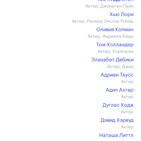
Актер, Джонатан Пайн
Хью Лори
Актер, Ричард Онслоу Ропер
Оливия Колман
Актер, Анджела Бёрр
Том Холландер
Актер, Коркоран
Элизабет Дебики
Актер, Джед
Адриан Таусс
Актер
Адил Ахтар
Актер
Дуглас Ходж
Актер
Дэвид Хэрвуд
Актер
Наташа Литтл