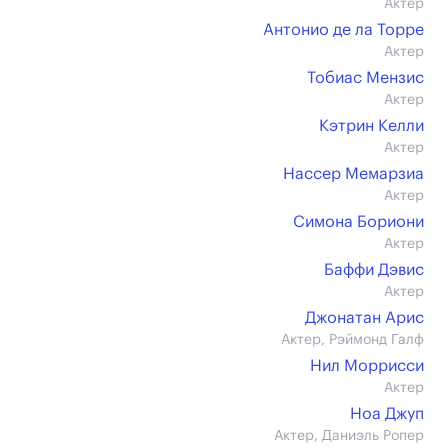
Актер
Антонио де ла Торре
Актер
Тобиас Мензис
Актер
Кэтрин Келли
Актер
Нассер Мемарзиа
Актер
Симона Бориони
Актер
Баффи Дэвис
Актер
Джонатан Арис
Актер, Рэймонд Галф
Нил Моррисси
Актер
Ноа Джуп
Актер, Даниэль Ропер