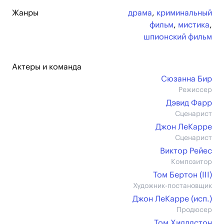
Жанры
драма
,
криминальный
фильм
,
мистика
,
шпионский фильм
Актеры и команда
Сюзанна Бир
Режиссер
Дэвид Фарр
Сценарист
Джон ЛеКарре
Сценарист
Виктор Рейес
Композитор
Том Бертон (III)
Художник-постановщик
Джон ЛеКарре (иcп.)
Продюсер
Том Хиддлстон