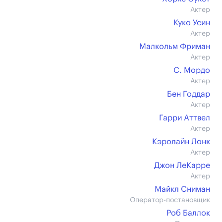
Актер
Куко Усин
Актер
Малкольм Фриман
Актер
С. Мордо
Актер
Бен Годдар
Актер
Гарри Аттвел
Актер
Кэролайн Лонк
Актер
Джон ЛеКарре
Актер
Майкл Сниман
Оператор-постановщик
Роб Баллок