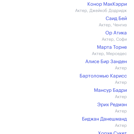
Конор МакКэрри
Актер, Джейкоб Додридж
Саид Бей
Актер, Ченгиз
Ор Атика
Актер, Софи
Марта Торне
Актер, Мерседес
Алисе Бир Занден
Актер
Бартоломью Карисс
Актер
Мансур Бадри
Актер
Эрих Редмэн
Актер
Биджан Данешманд
Актер
Хорхе Сукет