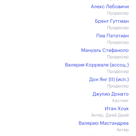
Алекс Лебовичи
Продюсер
Брент Гуттман
Продюсер
Пиа Пататиан
Продюсер
Мануэль Стефаноло
Продюсер
Валерия Корреале (ассоц.)
Продюсер
Дон Янг (II) (иcп.)
Продюсер
Джулио Донато
Кастинг
Итан Хоук
Актер, Джей Джей
Валерио Мастандреа
Актер