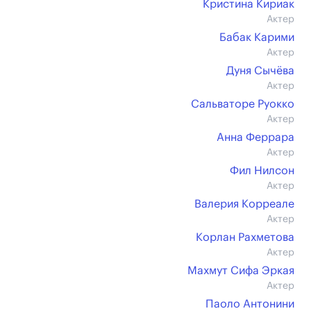
Кристина Кириак
Актер
Бабак Карими
Актер
Дуня Сычёва
Актер
Сальваторе Руокко
Актер
Анна Феррара
Актер
Фил Нилсон
Актер
Валерия Корреале
Актер
Корлан Рахметова
Актер
Махмут Сифа Эркая
Актер
Паоло Антонини