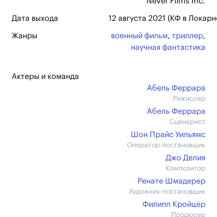
Never Films Inc.
Дата выхода
12 августа 2021 (КФ в Локарн
Жанры
военный фильм
,
триллер
,
научная фантастика
Актеры и команда
Абель Феррара
Режиссер
Абель Феррара
Сценарист
Шон Прайс Уильямс
Оператор-постановщик
Джо Делия
Композитор
Ренате Шмадерер
Художник-постановщик
Филипп Кройцер
Продюсер