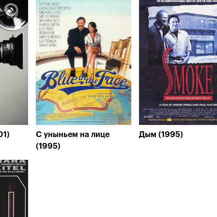
01)
С уныньем на лице
Дым (1995)
(1995)