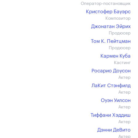
Оператор-постановщик
Кристофер Бауэрс
Композитор
Джонатан Эйрих
Продюсер
Том К. Пейтцман
Продюсер
Кармен Куба
Кастинг
Росарио Доусон
Актер
ЛаКит Стэнфилд
Актер
Оуэн Уилсон
Актер
Тиффани Хэддиш
Актер
Дэнни ДеВито
Актер