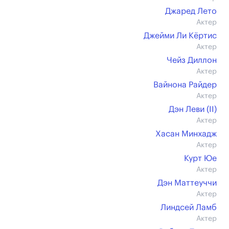
Джаред Лето
Актер
Джейми Ли Кёртис
Актер
Чейз Диллон
Актер
Вайнона Райдер
Актер
Дэн Леви (II)
Актер
Хасан Минхадж
Актер
Курт Юе
Актер
Дэн Маттеуччи
Актер
Линдсей Ламб
Актер