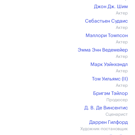
Джон Дж. Шим
Актер
Себастьен Судаис
Актер
Мэллори Томпсон
Актер
Эмма Энн Ведемейер
Актер
Марк Уэйнхэндл
Актер
Том Уильямс (II)
Актер
Бригэм Тэйлор
Продюсер
Д. В. Де Винсентис
Сценарист
Даррен Гилфорд
Художник-постановщик