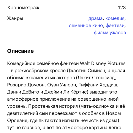
Хронометраж
123
Жанры
драма
,
комедия
,
семейное кино
,
фэнтези
,
фильм ужасов
Описание
Комедийное семейное фэнтези Walt Disney Pictures
– в режиссёрском кресле Джастин Симиен, а целая
обойма зхнаменитых актеров (Лакит Стэнфилд,
Розарио Доусон, Оуэн Уилсон, Тиффани Хэддиш,
Дэнни ДеВито и Джейми Ли Кёртис) выводит это
атмосферное приключение на совершенно иной
уровень. Простенькая история (мать-одиночка и её
девятилетний сын переезжают в особняк в Новом
Орлеане, где пытаются изгнать нечисть из дома)
тут не главное, а вот по атмосфере картина легко