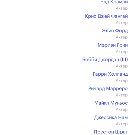
Чад Крамли
Актер
Крис Джей Фангай
Актер
Элис Форд
Актер
Мэриэн Грин
Актер
Бобби Джордан (III)
Актер
Гарри Холланд
Актер
Ричард Марреро
Актер
Майкл Муньос
Актер
Джессика Нам
Актер
Престон Шраг