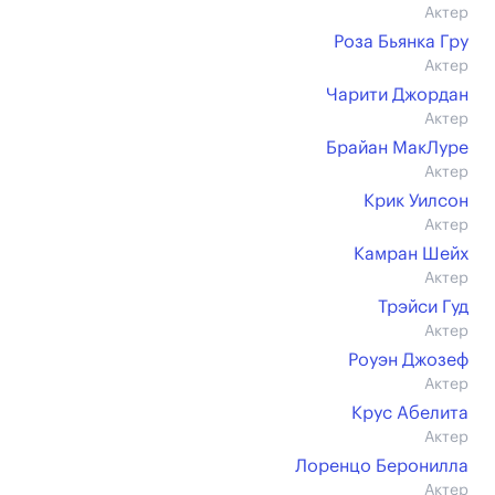
Актер
Роза Бьянка Гру
Актер
Чарити Джордан
Актер
Брайан МакЛуре
Актер
Крик Уилсон
Актер
Камран Шейх
Актер
Трэйси Гуд
Актер
Роуэн Джозеф
Актер
Крус Абелита
Актер
Лоренцо Беронилла
Актер