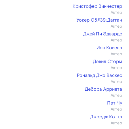
Кристофер Винчестер
Актер
Уокер О&#39;Дагган
Актер
Джей Пи Эдвардс
Актер
Иэн Ковелл
Актер
Дэвид Сторм
Актер
Рональд Джо Васкес
Актер
Дебора Арриета
Актер
Пэт Чу
Актер
Джордж Коттл
Актер