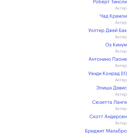
Роберт Тинсли
Актер
Чад Крамли
Актер
Уолтер Джей Бак
Актер
Оз Кинум
Актер
Антонино Паоне
Актер
Уэнди Конрад (II)
Актер
Элиша Дэвис
Актер
Сюзетта Ланге
Актер
Скотт Андерсен
Актер
Бриджит Мальбро