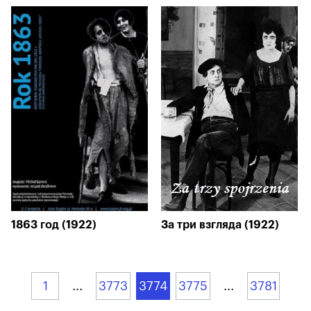
1863 год (1922)
За три взгляда (1922)
1
...
3773
3774
3775
...
3781