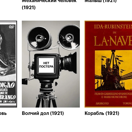
Механический человек
Малыш (1921)
(1921)
овь
Волчий дол (1921)
Корабль (1921)