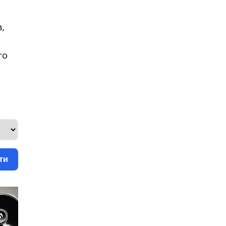
,
го
ти