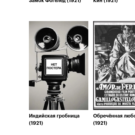
Замок Фогелёд (1921)
Кин (1921)
Индийская гробница
Обречённая люб
(1921)
(1921)