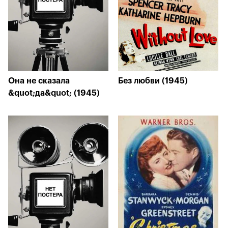
Она не сказала
Без любви (1945)
&quot;да&quot; (1945)