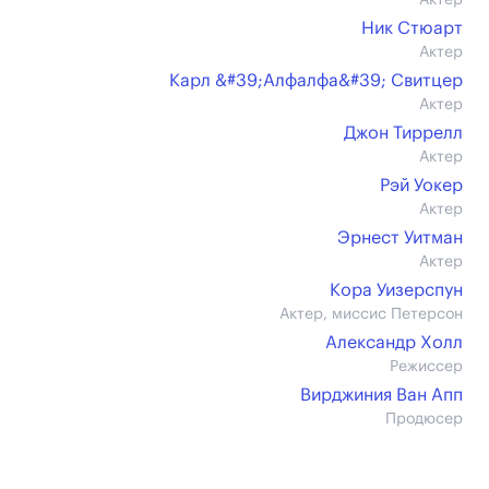
Актер
Ник Стюарт
Актер
Карл &#39;Алфалфа&#39; Свитцер
Актер
Джон Тиррелл
Актер
Рэй Уокер
Актер
Эрнест Уитман
Актер
Кора Уизерспун
Актер, миссис Петерсон
Александр Холл
Режиссер
Вирджиния Ван Апп
Продюсер