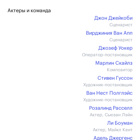
Актеры и команда
Джон Джейкоби
Сценарист
Вирджиния Ван Апп
Сценарист
Джозеф Уокер
Оператор-постановщик
Марлин Скайлз
Композитор
Стивен Гуссон
Художник-постановщик
Ван Нест Полглэйс
Художник-постановщик
Розалинд Расселл
Актер, Сьюзан Лэйн
Ли Боуман
Актер, Майкл Кент
Адель Джергенс