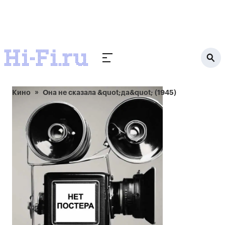
Кино
Она не сказала &quot;да&quot; (1945)