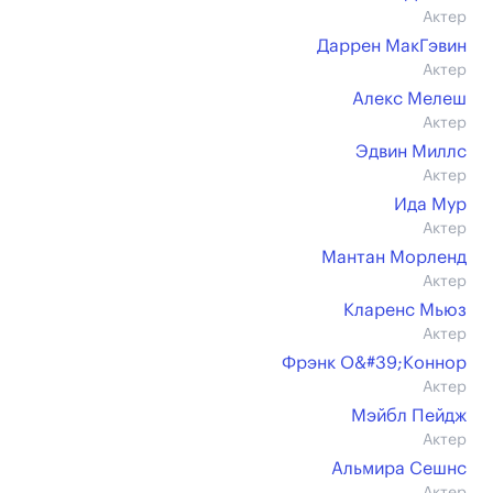
Актер
Даррен МакГэвин
Актер
Алекс Мелеш
Актер
Эдвин Миллс
Актер
Ида Мур
Актер
Мантан Морленд
Актер
Кларенс Мьюз
Актер
Фрэнк О&#39;Коннор
Актер
Мэйбл Пейдж
Актер
Альмира Сешнс