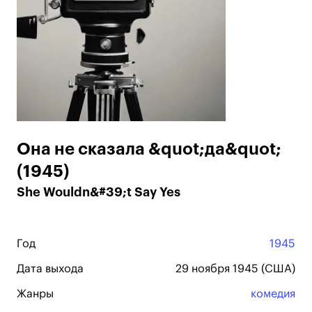
Она не сказала &quot;да&quot;
(1945)
She Wouldn&#39;t Say Yes
Год
1945
Дата выхода
29 ноября 1945 (США)
Жанры
комедия