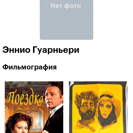
Эннио Гуарньери
Фильмография