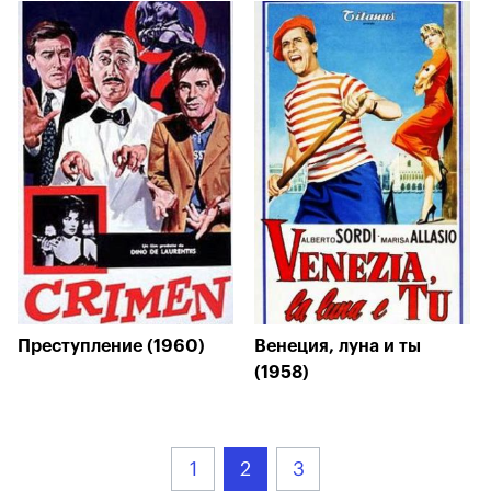
Преступление (1960)
Венеция, луна и ты
(1958)
1
2
3