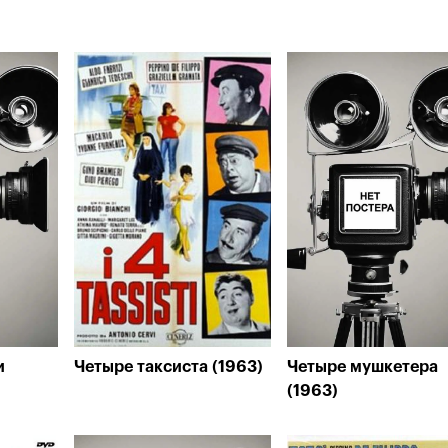
и
Четыре таксиста (1963)
Четыре мушкетера
(1963)