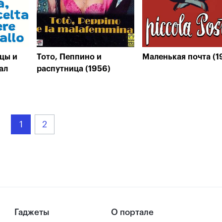
йцы и
Тото, Пеппино и
Маленькая почта (1
ал
распутница (1956)
1
2
Гаджеты
О портале