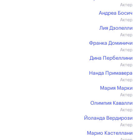
Актер
Андреа Босич
Актер
Лия Дзопелли
Актер
Франка Доминичи
Актер
Дина Пербеллини
Актер
Нанда Примавера
Актер
Мария Марки
Актер
Олимпия Кавалли
Актер
Йоланда Вердирози
Актер
Марио Кастеллани