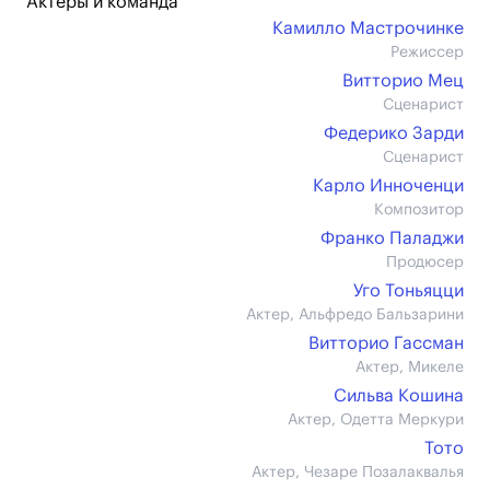
Актеры и команда
Камилло Мастрочинке
Режиссер
Витторио Мец
Сценарист
Федерико Зарди
Сценарист
Карло Инноченци
Композитор
Франко Паладжи
Продюсер
Уго Тоньяцци
Актер, Альфредо Бальзарини
Витторио Гассман
Актер, Микеле
Сильва Кошина
Актер, Одетта Меркури
Тото
Актер, Чезаре Позалаквалья