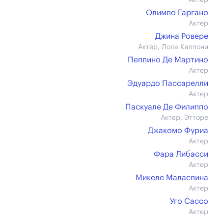
Актер
Олимпо Гаргано
Актер
Джина Ровере
Актер, Лола Каппони
Пеппино Де Мартино
Актер
Эдуардо Пассарелли
Актер
Паскуале Де Филиппо
Актер, Этторе
Джакомо Фуриа
Актер
Фара Либасси
Актер
Микеле Маласпина
Актер
Уго Сассо
Актер