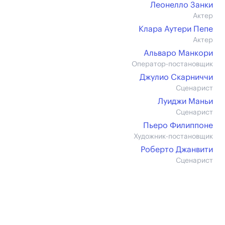
Леонелло Занки
Актер
Клара Аутери Пепе
Актер
Альваро Манкори
Оператор-постановщик
Джулио Скарниччи
Сценарист
Луиджи Маньи
Сценарист
Пьеро Филиппоне
Художник-постановщик
Роберто Джанвити
Сценарист