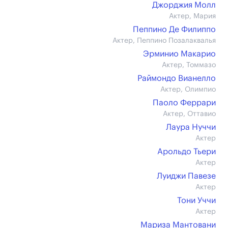
Джорджия Молл
Актер, Мария
Пеппино Де Филиппо
Актер, Пеппино Позалаквалья
Эрминио Макарио
Актер, Томмазо
Раймондо Вианелло
Актер, Олимпио
Паоло Феррари
Актер, Оттавио
Лаура Нуччи
Актер
Арольдо Тьери
Актер
Луиджи Павезе
Актер
Тони Уччи
Актер
Мариза Мантовани