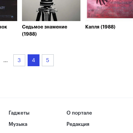
нок
Седьмое знамение
Капля (1988)
(1988)
...
3
4
5
Гаджеты
О портале
Музыка
Редакция