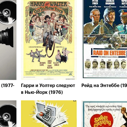
(1977-
Гарри и Уолтер следуют
Рейд на Энтеббе (1
в Нью-Йорк (1976)