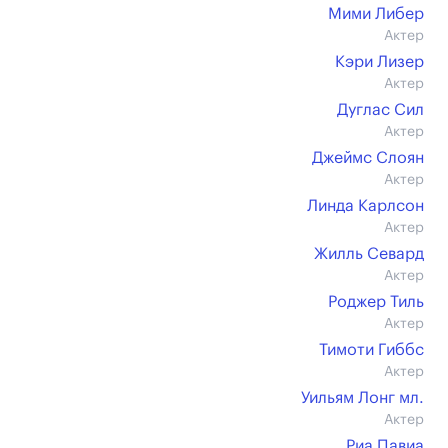
Мими Либер
Актер
Кэри Лизер
Актер
Дуглас Сил
Актер
Джеймс Слоян
Актер
Линда Карлсон
Актер
Жилль Севард
Актер
Роджер Тиль
Актер
Тимоти Гиббс
Актер
Уильям Лонг мл.
Актер
Риа Павиа