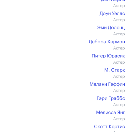
Актер
Доун Уэллс
Актер
Эми Доленц
Актер
Дебора Хэрмон
Актер
Питер Юрасик
Актер
М. Старк
Актер
Мелани Гэффин
Актер
Гэри Граббс
Актер
Мелисса Янг
Актер
Скотт Кертис