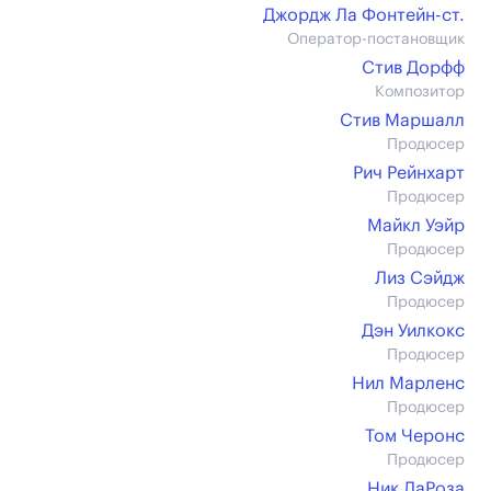
Джордж Ла Фонтейн-ст.
Оператор-постановщик
Стив Дорфф
Композитор
Стив Маршалл
Продюсер
Рич Рейнхарт
Продюсер
Майкл Уэйр
Продюсер
Лиз Сэйдж
Продюсер
Дэн Уилкокс
Продюсер
Нил Марленс
Продюсер
Том Черонс
Продюсер
Ник ЛаРоза