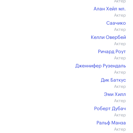
Актер
Алан Хейл мл.
Актер
Саачико
Актер
Келли Овербей
Актер
Ричард Роут
Актер
Дженнифер Рузендаль
Актер
Дик Баткус
Актер
Эми Хилл
Актер
Роберт Дубач
Актер
Ральф Манза
Актер