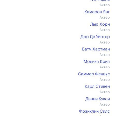
Актер
Камерон Янг
Актер
Лью Хорн
Актер
Джо Де Уинтер
Актер
Батч Хартман
Актер
Моника Крил
Актер
Саммер Феникс
Актер
Карл Стивен
Актер
Дэнни Кукси
Актер
Фрэнклин Силс