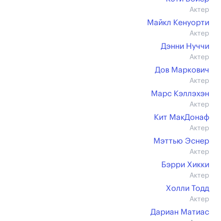
Актер
Майкл Кенуорти
Актер
Дэнни Нуччи
Актер
Дов Маркович
Актер
Марс Кэллэхэн
Актер
Кит МакДонаф
Актер
Мэттью Эснер
Актер
Бэрри Хикки
Актер
Холли Тодд
Актер
Дариан Матиас