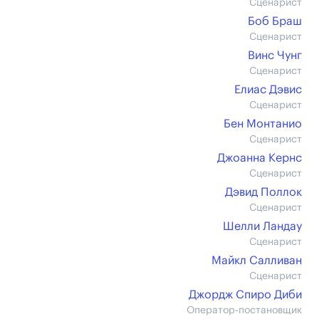
Сценарист
Боб Браш
Сценарист
Винс Чунг
Сценарист
Елиас Дэвис
Сценарист
Бен Монтанио
Сценарист
Джоанна Кернс
Сценарист
Дэвид Поллок
Сценарист
Шелли Ландау
Сценарист
Майкл Салливан
Сценарист
Джордж Спиро Диби
Оператор-постановщик