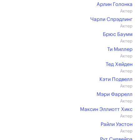
Арлин Голонка
Актер
Чарли Спрэдлинг
Актер
Брюс Баумм
Актер
Ти Миллер
Актер
Тед Хейден
Актер
Кэти Подвелл
Актер
Мэри Фаррелл
Актер
Максин Эллиотт Хикс
Актер
Райли Уэстон
Актер
Рут Силвейра