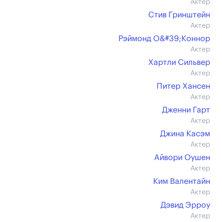
Актер
Стив Гринштейн
Актер
Рэймонд О&#39;Коннор
Актер
Хартли Сильвер
Актер
Питер Хансен
Актер
Дженни Гарт
Актер
Джина Касэм
Актер
Айвори Оушен
Актер
Ким Валентайн
Актер
Дэвид Эрроу
Актер