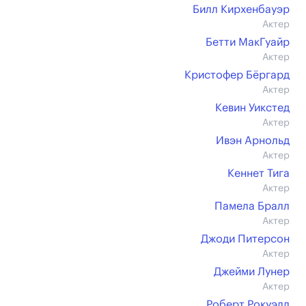
Билл Кирхенбауэр
Актер
Бетти МакГуайр
Актер
Кристофер Бёргард
Актер
Кевин Уикстед
Актер
Ивэн Арнольд
Актер
Кеннет Тига
Актер
Памела Бралл
Актер
Джоди Питерсон
Актер
Джейми Лунер
Актер
Роберт Рокуэлл