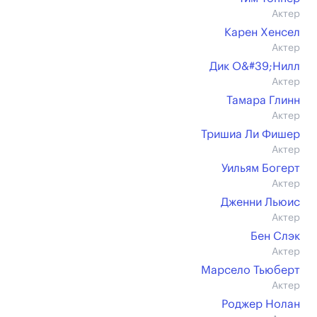
Актер
Карен Хенсел
Актер
Дик О&#39;Нилл
Актер
Тамара Глинн
Актер
Тришиа Ли Фишер
Актер
Уильям Богерт
Актер
Дженни Льюис
Актер
Бен Слэк
Актер
Марсело Тьюберт
Актер
Роджер Нолан