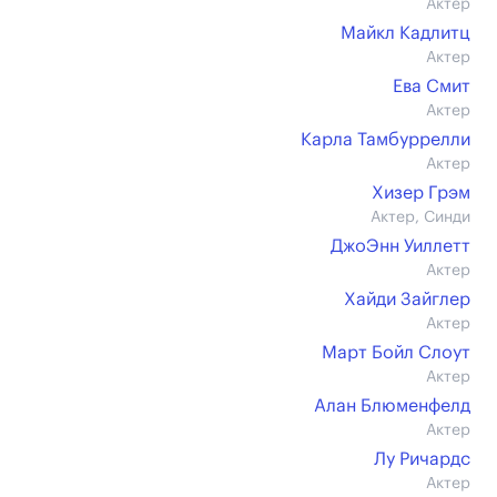
Актер
Майкл Кадлитц
Актер
Ева Смит
Актер
Карла Тамбуррелли
Актер
Хизер Грэм
Актер, Синди
ДжоЭнн Уиллетт
Актер
Хайди Зайглер
Актер
Март Бойл Слоут
Актер
Алан Блюменфелд
Актер
Лу Ричардс
Актер