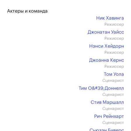
Актеры и команда
Ник Хавинга
Режиссер
Джонатан Уайсс
Режиссер
Нэнси Хейдорн
Режиссер
Джоанна Кернс
Режиссер
Том Уола
Сценарист
Тим О&#39;Доннелл
Сценарист
Стив Маршалл
Сценарист
Рич Рейнхарт
Сценарист
Сьюзэн Биверс