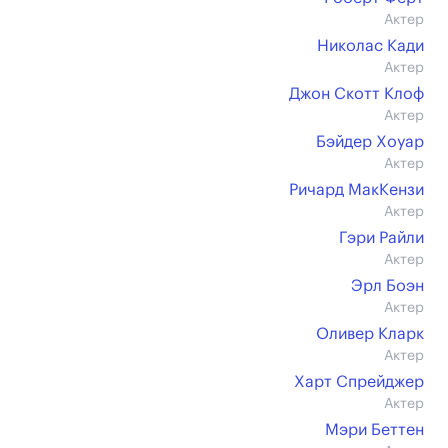
Актер
Николас Кади
Актер
Джон Скотт Клоф
Актер
Бэйдер Хоуар
Актер
Ричард МакКензи
Актер
Гэри Райли
Актер
Эрл Боэн
Актер
Оливер Кларк
Актер
Харт Спрейджер
Актер
Мэри Беттен