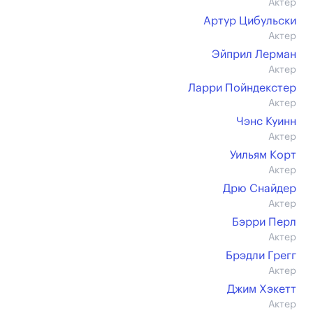
Актер
Артур Цибульски
Актер
Эйприл Лерман
Актер
Ларри Пойндекстер
Актер
Чэнс Куинн
Актер
Уильям Корт
Актер
Дрю Снайдер
Актер
Бэрри Перл
Актер
Брэдли Грегг
Актер
Джим Хэкетт
Актер