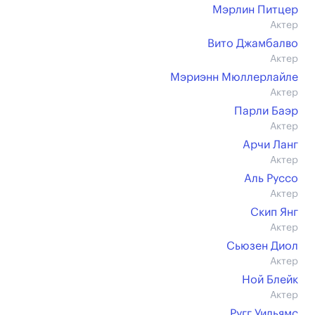
Мэрлин Питцер
Актер
Вито Джамбалво
Актер
Мэриэнн Мюллерлайле
Актер
Парли Баэр
Актер
Арчи Ланг
Актер
Аль Руссо
Актер
Скип Янг
Актер
Сьюзен Диол
Актер
Ной Блейк
Актер
Ругг Уильямс