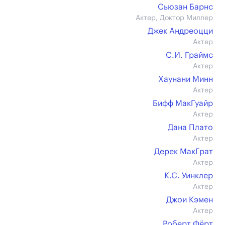
Сьюзан Барнс
Актер, Доктор Миллер
Джек Андреоцци
Актер
С.И. Граймс
Актер
Хаунани Минн
Актер
Бифф МакГуайр
Актер
Дана Плато
Актер
Дерек МакГрат
Актер
К.С. Уинклер
Актер
Джои Кэмен
Актер
Роберт Фёрт