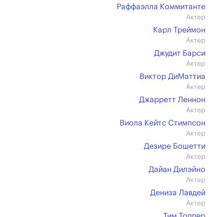
Раффаэлла Коммитанте
Актер
Карл Треймон
Актер
Джудит Барси
Актер
Виктор ДиМаттиа
Актер
Джарретт Леннон
Актер
Виола Кейтс Стимпсон
Актер
Дезире Бошетти
Актер
Дайан Дилэйно
Актер
Дениза Лавдей
Актер
Тим Топпер