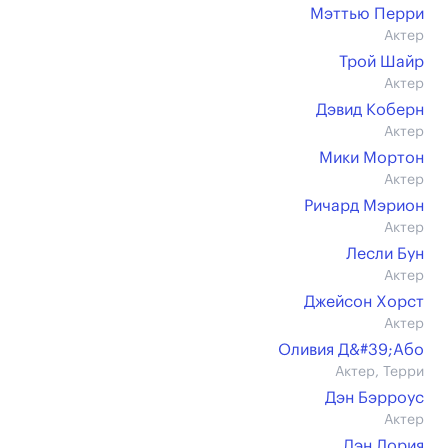
Мэттью Перри
Актер
Трой Шайр
Актер
Дэвид Коберн
Актер
Мики Мортон
Актер
Ричард Мэрион
Актер
Лесли Бун
Актер
Джейсон Хорст
Актер
Оливия Д&#39;Або
Актер, Терри
Дэн Бэрроус
Актер
Дэн Лория