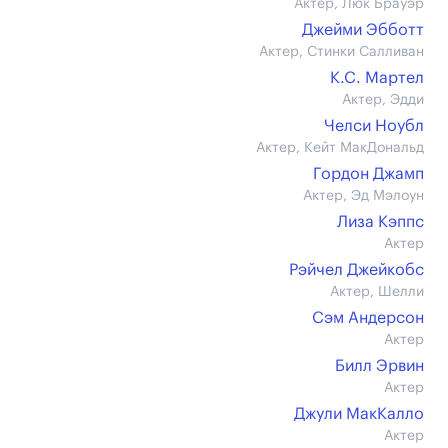
Актер, Люк Брауэр
Джейми Эбботт
Актер, Стинки Салливан
К.С. Мартел
Актер, Эдди
Челси Ноубл
Актер, Кейт МакДональд
Гордон Джамп
Актер, Эд Мэлоун
Лиза Кэппс
Актер
Рэйчел Джейкобс
Актер, Шелли
Сэм Андерсон
Актер
Билл Эрвин
Актер
Джули МакКалло
Актер