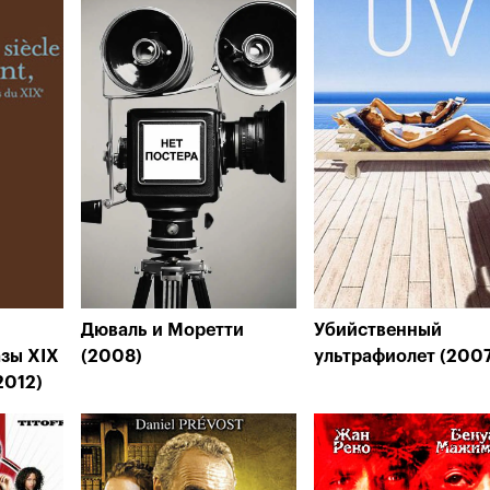
Дюваль и Моретти
Убийственный
азы XIX
(2008)
ультрафиолет (200
2012)