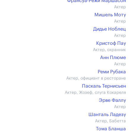
Франсуа-Режи Маршасон
Актер
Мишель Моту
Актер
Дидье Ноблец
Актер
Кристоф Пау
Актер, охранник
Анн Плюме
Актер
Реми Рубака
Актер, официант в ресторане
Паскаль Тернисьен
Актер, Жозеф, слуга Кокареля
Эрве Фаллу
Актер
Шанталь Ладезу
Актер, Бабетта
Тома Бланша