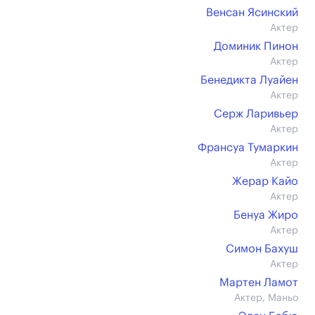
Венсан Ясинский
Актер
Доминик Пинон
Актер
Бенедикта Луайен
Актер
Серж Ларивьер
Актер
Франсуа Тумаркин
Актер
Жерар Кайо
Актер
Бенуа Жиро
Актер
Симон Бахуш
Актер
Мартен Ламот
Актер, Маньо