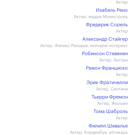
Актер
Изабель Рено
Актер, мадам Монистроль
Фредерик Сорель
Актер
Александр Стайгер
Актер, Феликс Ренодье, молодой нотариус
Робинсон Стевенен
Актер, Антуан
Рамон Франциско
Актер
Эрик Фратичелли
Актер, Сантини
Тьерри Фремон
Актер, Жюльен
Тома Шаброль
Актер
Филипп Шевалье
Актер, Корденбуа, аптекарь