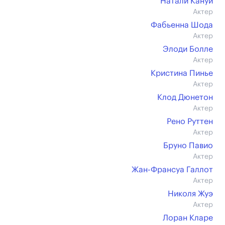
Натали Кануи
Актер
Фабьенна Шода
Актер
Элоди Болле
Актер
Кристина Пинье
Актер
Клод Дюнетон
Актер
Рено Руттен
Актер
Бруно Павио
Актер
Жан-Франсуа Галлот
Актер
Николя Жуэ
Актер
Лоран Кларе