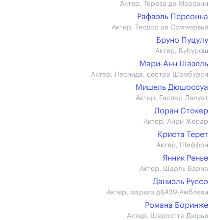
Актер, Тереза де Марсанн
Рафаэль Персонна
Актер, Теодор де Соммервье
Бруно Пуцулу
Актер, Бубурош
Мари-Анн Шазель
Актер, Леонида, сестра Шамбурси
Мишель Дюшоссуа
Актер, Гаспар Лалуэт
Лоран Стокер
Актер, Анри Жерар
Криста Терет
Актер, Шиффон
Янник Ренье
Актер, Шарль Варна
Даниэль Руссо
Актер, маркиз д&#39;Амблези
Романа Боринже
Актер, Шарлотта Дюрье