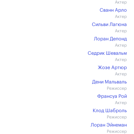
Актер
Сванн Арло
Актер
Сильви Лагюна
Актер
Лоран Депонд
Актер
Седрик Шевальм
Актер
Жозе Артюр
Актер
Дени Мальваль
Режиссер
Франсуа Рой
Актер
Клод Шаброль
Режиссер
Лоран Эйнеман
Режиссер