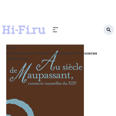
Кино
Век Мопассана. Повести и рассказы XIX столетия
(2009-2012)