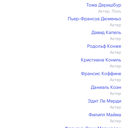
Тома Деришбур
Актер, Поль
Пьер-Франсуа Дюменьо
Актер
Давид Капель
Актер
Родольф Конже
Актер
Кристиана Кониль
Актер
Франсис Коффине
Актер
Даниэль Коэн
Актер
Эдит Ле Мерди
Актер
Филипп Майма
Актер