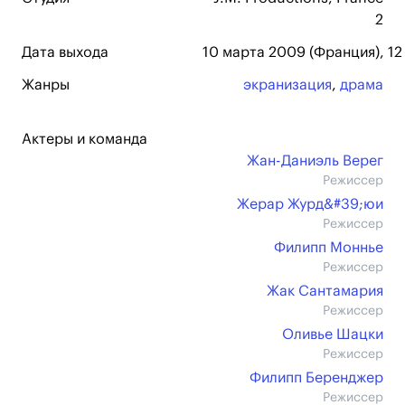
2
Дата выхода
10 марта 2009 (Франция), 12
Жанры
экранизация
,
драма
Актеры и команда
Жан-Даниэль Верег
Режиссер
Жерар Журд&#39;юи
Режиссер
Филипп Моннье
Режиссер
Жак Сантамария
Режиссер
Оливье Шацки
Режиссер
Филипп Беренджер
Режиссер