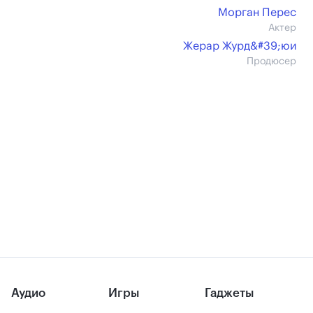
Морган Перес
Актер
Жерар Журд&#39;юи
Продюсер
Аудио
Игры
Гаджеты