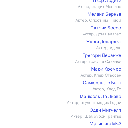
Пьер Ардити
Актер, сыщик Мешине
Мелани Бернье
Актер, Огюстина Гийом
Патрик Боссо
Актер, Дом Балагер
Жюли Депардьё
Актер, Адель
Грегори Деранже
Актер, граф де Савиньи
Мари Кремер
Актер, Клер Стассен
Самюэль Ле Бьян
Актер, Клод Ге
Манюэль Ле Льевр
Актер, студент-медик Годей
Эдди Митчелл
Актер, Шамбурси, рантье
Матильда Мэй