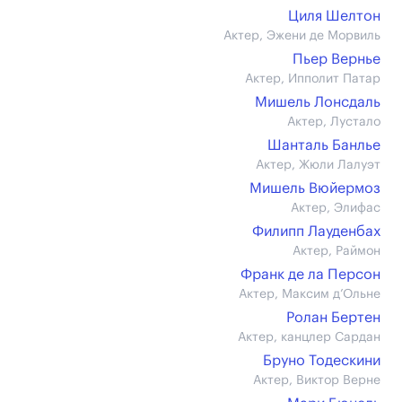
Циля Шелтон
Актер, Эжени де Морвиль
Пьер Вернье
Актер, Ипполит Патар
Мишель Лонсдаль
Актер, Лустало
Шанталь Банлье
Актер, Жюли Лалуэт
Мишель Вюйермоз
Актер, Элифас
Филипп Лауденбах
Актер, Раймон
Франк де ла Персон
Актер, Максим д’Ольне
Ролан Бертен
Актер, канцлер Сардан
Бруно Тодескини
Актер, Виктор Верне