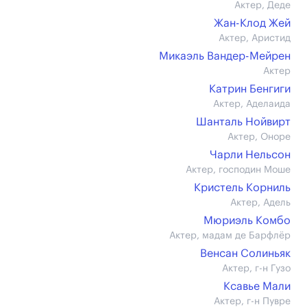
Актер, Деде
Жан-Клод Жей
Актер, Аристид
Микаэль Вандер-Мейрен
Актер
Катрин Бенгиги
Актер, Аделаида
Шанталь Нойвирт
Актер, Оноре
Чарли Нельсон
Актер, господин Моше
Кристель Корниль
Актер, Адель
Мюриэль Комбо
Актер, мадам де Барфлёр
Венсан Солиньяк
Актер, г-н Гузо
Ксавье Мали
Актер, г-н Пувре