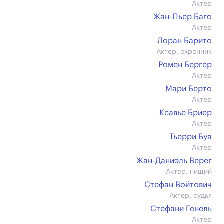
Актер
Жан-Пьер Баго
Актер
Лоран Барито
Актер, охранник
Ромен Бергер
Актер
Мари Берто
Актер
Ксавье Бриер
Актер
Тьерри Буа
Актер
Жан-Даниэль Верег
Актер, нищий
Стефан Войтович
Актер, судья
Стефани Генель
Актер