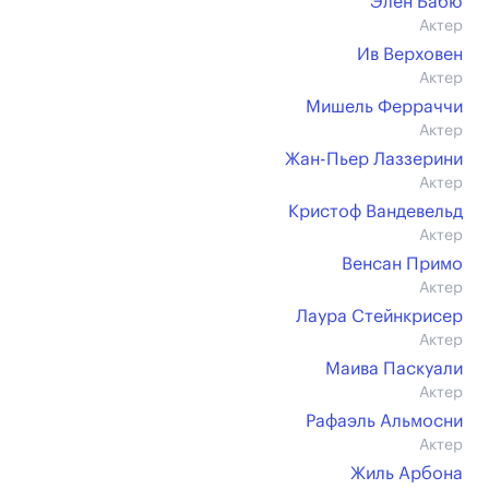
Элен Бабю
Актер
Ив Верховен
Актер
Мишель Ферраччи
Актер
Жан-Пьер Лаззерини
Актер
Кристоф Вандевельд
Актер
Венсан Примо
Актер
Лаура Стейнкрисер
Актер
Маива Паскуали
Актер
Рафаэль Альмосни
Актер
Жиль Арбона