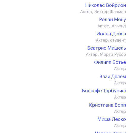
Николас Войрион
Актер, Виктор Фламан
Ролан Мену
Актер, Альсид
Иоанн Денев
Актер, студент
Беатрис Мишель
Актер, Марта Руссо
Филипп Ботье
Актер
Зази Делем
Актер
Боннафе Тарбуриш
Актер
Кристиана Бопп
Актер
Миша Леско
Актер