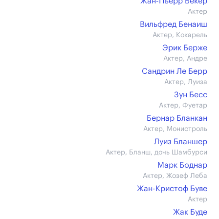
Жан-Пьерр Бекер
Актер
Вильфред Бенаиш
Актер, Кокарель
Эрик Берже
Актер, Андре
Сандрин Ле Берр
Актер, Луиза
Зун Бесс
Актер, Фуетар
Бернар Бланкан
Актер, Монистроль
Луиз Бланшер
Актер, Бланш, дочь Шамбурси
Марк Боднар
Актер, Жозеф Леба
Жан-Кристоф Буве
Актер
Жак Буде