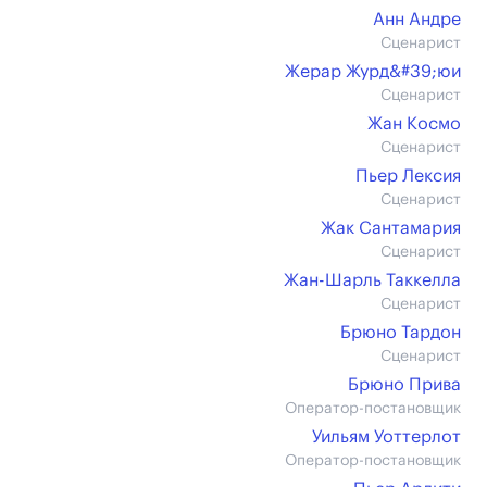
Анн Андре
Сценарист
Жерар Журд&#39;юи
Сценарист
Жан Космо
Сценарист
Пьер Лексия
Сценарист
Жак Сантамария
Сценарист
Жан-Шарль Таккелла
Сценарист
Брюно Тардон
Сценарист
Брюно Прива
Оператор-постановщик
Уильям Уоттерлот
Оператор-постановщик