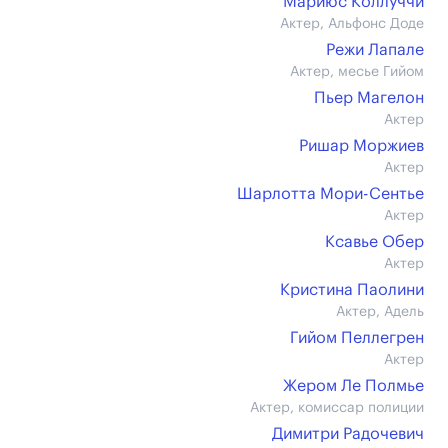
Мариюс Коллуччи
Актер, Альфонс Доде
Режи Лапале
Актер, месье Гийом
Пьер Магелон
Актер
Ришар Моржиев
Актер
Шарлотта Мори-Сентье
Актер
Ксавье Обер
Актер
Кристина Паолини
Актер, Адель
Гийом Пеллегрен
Актер
Жером Ле Полмье
Актер, комиссар полиции
Димитри Радочевич