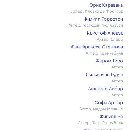
Эрик Каравака
Актер, Кловис де Фронтак
Филипп Торретон
Актер, господин Фоллавуан
Кристоф Алевэк
Актер, Блеро
Жан-Франсуа Стевенен
Актер, Кренкебиль
Жером Тибо
Актер
Сильвиана Гудал
Актер
Анджело Айбар
Актер
Софи Артюр
Актер, мадам Мешине
Филипп Ба
Актер, Жан Коломбель