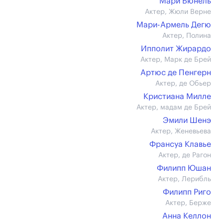
Мари Бюнель
Актер, Жюли Верне
Мари-Армель Дегю
Актер, Полина
Ипполит Жирардо
Актер, Марк де Брей
Артюс де Пенгерн
Актер, де Обьер
Кристиана Милле
Актер, мадам де Брей
Эмили Шенэ
Актер, Женевьева
Франсуа Клавье
Актер, де Рагон
Филипп Юшан
Актер, Лерибль
Филипп Риго
Актер, Берже
Анна Келлон