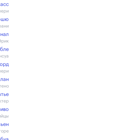
насс
лери
ошю
фани
инал
Эрик
бле
нсуа
орд
лери
Блан
тено
атье
ктер
риво
ийцы
ьен
торе
ебуа