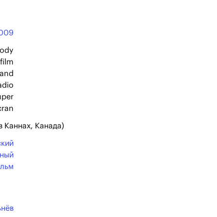
009
mody
film
 and
adio
uper
cran
в Каннах, Канада)
ский
ьный
льм
ьнёв