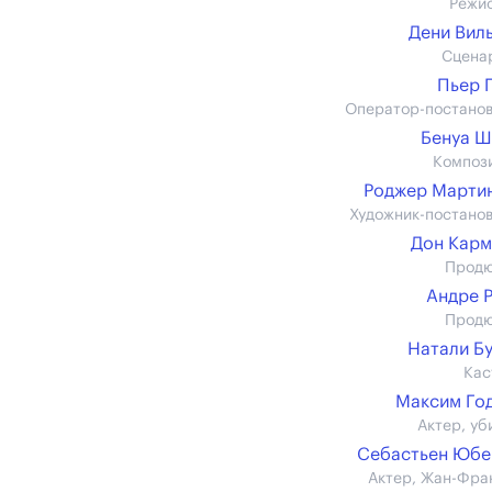
Режи
Дени Вил
Сцена
Пьер 
Оператор-постано
Бенуа 
Композ
Роджер Мартин 
Художник-постано
Дон Кар
Прод
Андре 
Прод
Натали Б
Кас
Максим Го
Актер, уб
Себастьен Юбе
Актер, Жан-Фра