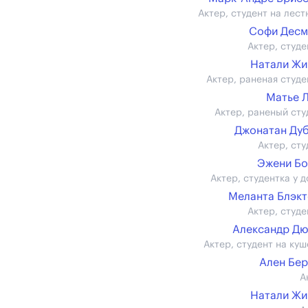
Актер, студент на лест
Софи Десм
Актер, студе
Натали Жи
Актер, раненая студе
Матье 
Актер, раненый сту
Джонатан Ду
Актер, сту
Эжени Б
Актер, студентка у д
Меланта Блэк
Актер, студе
Александр Д
Актер, студент на куш
Ален Бе
А
Натали Жи