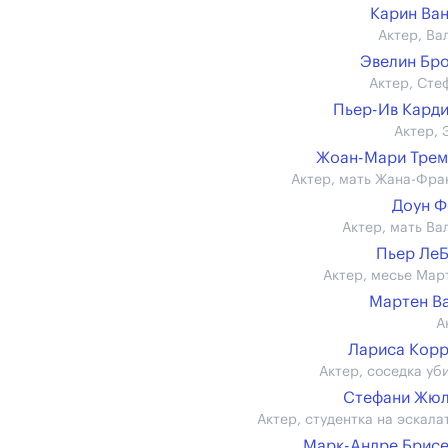
Карин Ва
Актер, Ва
Эвелин Бр
Актер, Сте
Пьер-Ив Кард
Актер, 
Жоан-Мари Трем
Актер, мать Жана-Фра
Доун Ф
Актер, мать Ва
Пьер Ле
Актер, месье Мар
Мартен В
А
Лариса Кор
Актер, соседка уб
Стефани Жюл
Актер, студентка на эскала
Марк-Андре Брис