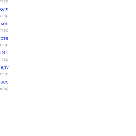
ктер
Холл
ктер
ьен
ктер
ерте
ктер
й Эр
ктер
Леду
ктер
насс
юсер