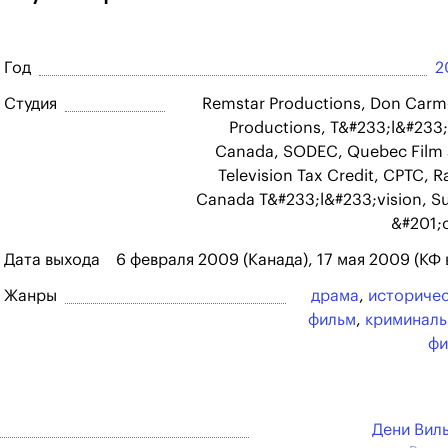
Год
2
Студия
Remstar Productions, Don Car
Productions, T&#233;l&#233;
Canada, SODEC, Quebec Film
Television Tax Credit, CPTC, R
Canada T&#233;l&#233;vision, S
&#201;
Дата выхода
6 февраля 2009 (Канада), 17 мая 2009 (КФ 
Жанры
драма
,
историче
фильм
,
криминал
фи
Дени Вил