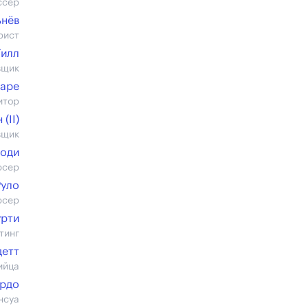
ссер
ьнёв
рист
Гилл
вщик
Шаре
итор
(II)
вщик
моди
юсер
Руло
юсер
урти
тинг
детт
ийца
рдо
нсуа