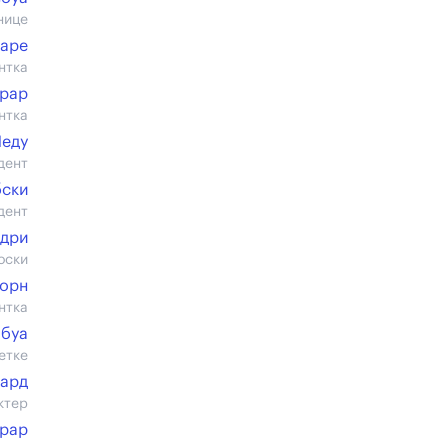
нице
аре
нтка
рар
нтка
Леду
дент
бски
дент
одри
оски
торн
нтка
юбуа
етке
рард
ктер
рар