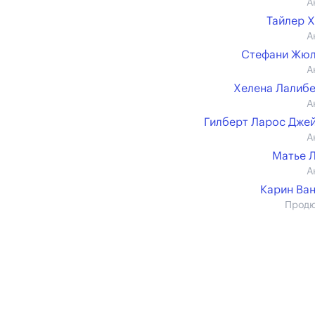
А
Тайлер 
А
Стефани Жюл
А
Хелена Лалиб
А
Гилберт Ларос Дже
А
Матье 
А
Карин Ва
Прод