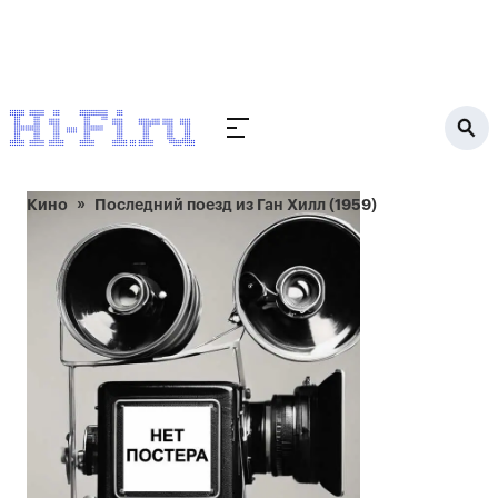
Кино
Последний поезд из Ган Хилл (1959)