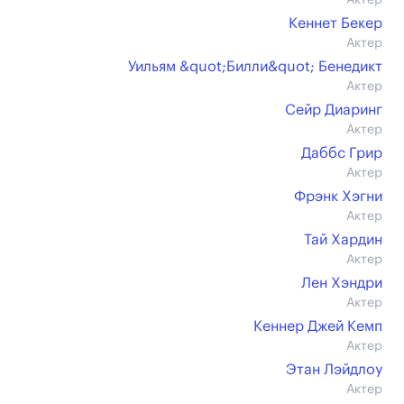
Актер
Кеннет Бекер
Актер
Уильям &quot;Билли&quot; Бенедикт
Актер
Сейр Диаринг
Актер
Даббс Грир
Актер
Фрэнк Хэгни
Актер
Тай Хардин
Актер
Лен Хэндри
Актер
Кеннер Джей Кемп
Актер
Этан Лэйдлоу
Актер