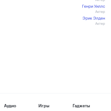
Актер
Генри Уиллс
Актер
Эрик Элден
Актер
Аудио
Игры
Гаджеты