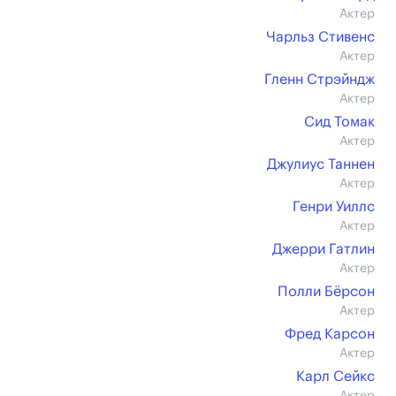
Актер
Чарльз Стивенс
Актер
Гленн Стрэйндж
Актер
Сид Томак
Актер
Джулиус Таннен
Актер
Генри Уиллс
Актер
Джерри Гатлин
Актер
Полли Бёрсон
Актер
Фред Карсон
Актер
Карл Сейкс