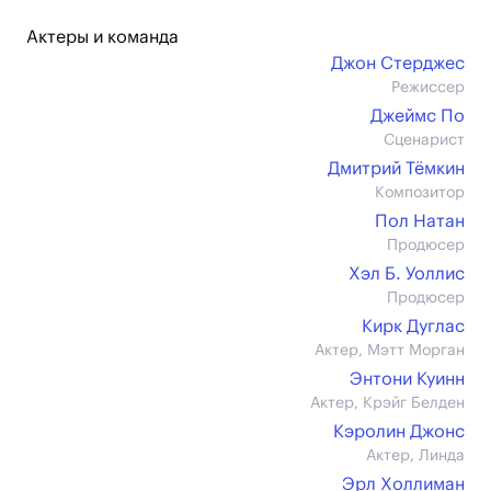
Актеры и команда
Джон Стерджес
Режиссер
Джеймс По
Сценарист
Дмитрий Тёмкин
Композитор
Пол Натан
Продюсер
Хэл Б. Уоллис
Продюсер
Кирк Дуглас
Актер, Мэтт Морган
Энтони Куинн
Актер, Крэйг Белден
Кэролин Джонс
Актер, Линда
Эрл Холлиман