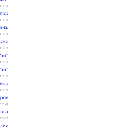
ктер
опор
ктер
ланж
ктер
вски
ктер
Уайт
ктер
Райт
ктер
йер
ктер
хров
рфи)
нова
ктер
цкий