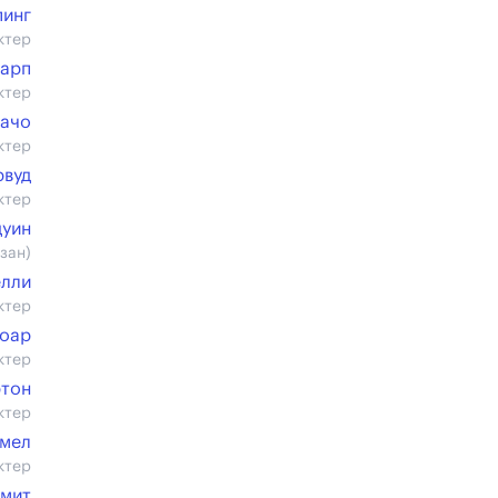
пинг
ктер
арп
ктер
ачо
ктер
рвуд
ктер
дуин
азан)
елли
ктер
Гоар
ктер
ртон
ктер
мел
ктер
Смит