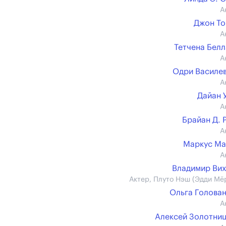
А
Джон Т
А
Тетчена Бел
А
Одри Василе
А
Дайан 
А
Брайан Д. 
А
Маркус Ма
А
Владимир Ви
Актер, Плуто Нэш (Эдди Мё
Ольга Голова
А
Алексей Золотни