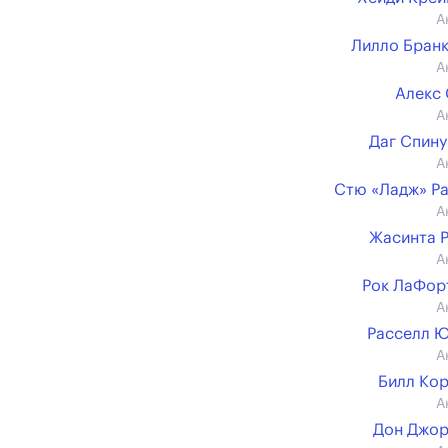
А
Лилло Бран
А
Алекс
А
Даг Спин
А
Стю «Ладж» Р
А
Жасинта 
А
Рок ЛаФор
А
Расселл 
А
Билл Ко
А
Дон Джор