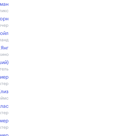
сман
ликс
хорн
лчер
Бойл
ланд
 Янг
жино
ший)
гель
риер
ктер
Клиз
еймс
глас
ктер
ймер
ктер
ймер