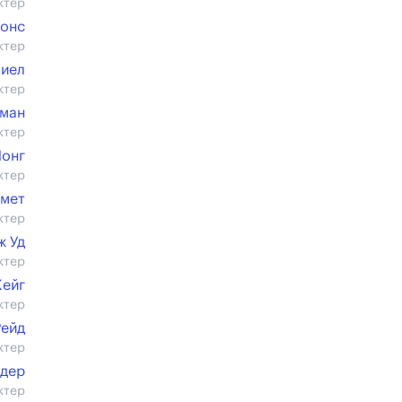
ктер
монс
ктер
зиел
ктер
гман
ктер
Лонг
ктер
мет
ктер
ж Уд
ктер
Хейг
ктер
Рейд
ктер
ддер
ктер