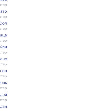
ктер
като
ктер
 Сол
ктер
уцца
ктер
айли
ктер
Рене
ктер
тюн
ктер
Юэнь
ктер
рдей
ктер
дан