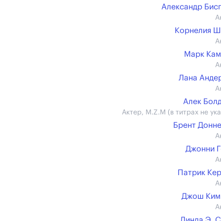
Александр Бис
А
Корнелия Ш
А
Марк Кам
А
Лана Анде
А
Алек Бол
Актер, M.Z.M (в титрах не ук
Брент Донн
А
Джонни 
А
Патрик Ке
А
Джош Ким
А
Линда Э. 