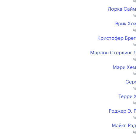
А
Лорка Сай
А
Эрик Хо
А
Кристофер Бре
А
Марлон Стерлинг 
А
Мэри Хем
А
Сер
А
Терри 
А
Роджер Э. 
А
Майкл Ра
А