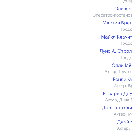
Сцена
Оливер
Оператор-постано
Мартин Бре
Прод
Майкл Клауи
Прод
Луис А. Стро
Прод
Эдди Мё
Актер, Плуто
Рэнди К
Актер, Б
Росарио До
Актер, Дина 
Джо Пантол
Актер, М
Джэй 
Актер, 