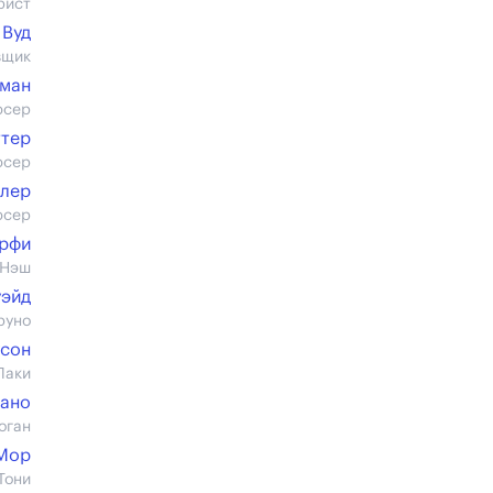
рист
 Вуд
вщик
гман
юсер
ттер
юсер
ллер
юсер
рфи
 Нэш
уэйд
руно
усон
Лаки
иано
оган
Мор
Тони