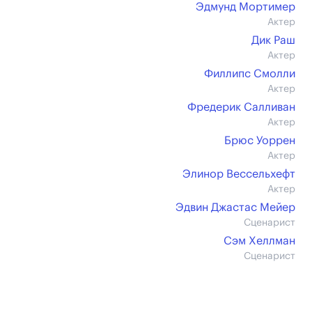
Эдмунд Мортимер
Актер
Дик Раш
Актер
Филлипс Смолли
Актер
Фредерик Салливан
Актер
Брюс Уоррен
Актер
Элинор Вессельхефт
Актер
Эдвин Джастас Мейер
Сценарист
Сэм Хеллман
Сценарист