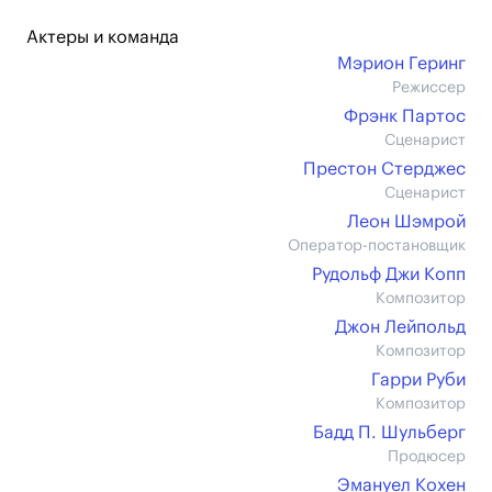
Актеры и команда
Мэрион Геринг
Режиссер
Фрэнк Партос
Сценарист
Престон Стерджес
Сценарист
Леон Шэмрой
Оператор-постановщик
Рудольф Джи Копп
Композитор
Джон Лейпольд
Композитор
Гарри Руби
Композитор
Бадд П. Шульберг
Продюсер
Эмануел Кохен