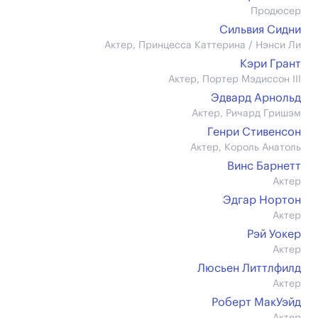
Продюсер
Сильвия Сидни
Актер, Принцесса Каттерина / Нэнси Ли
Кэри Грант
Актер, Портер Мэдиссон III
Эдвард Арнольд
Актер, Ричард Гришэм
Генри Стивенсон
Актер, Король Анатоль
Винс Барнетт
Актер
Эдгар Нортон
Актер
Рэй Уокер
Актер
Люсьен Литтлфилд
Актер
Роберт МакУэйд