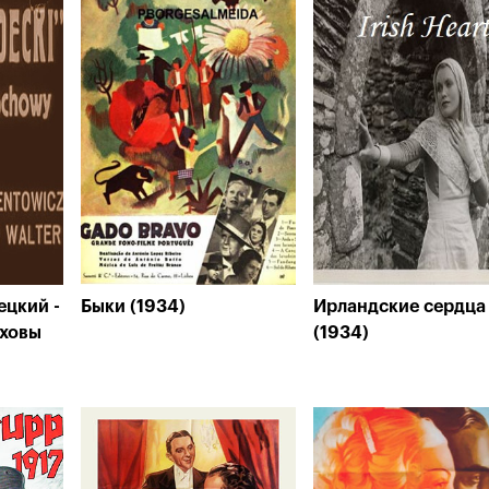
ецкий -
Быки (1934)
Ирландские сердца
оховы
(1934)