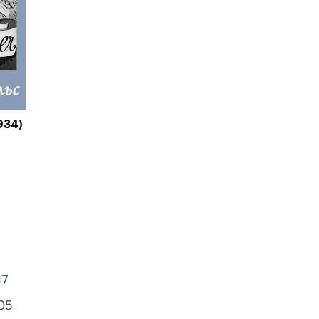
934)
17
05