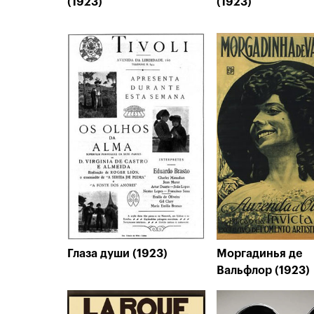
(1923)
(1923)
Глаза души (1923)
Моргадинья де
Вальфлор (1923)