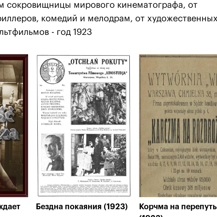
м сокровищницы мирового кинематографа, от
триллеров, комедий и мелодрам, от художественны
льтфильмов - год 1923
ждает
Бездна покаяния (1923)
Корчма на перепут